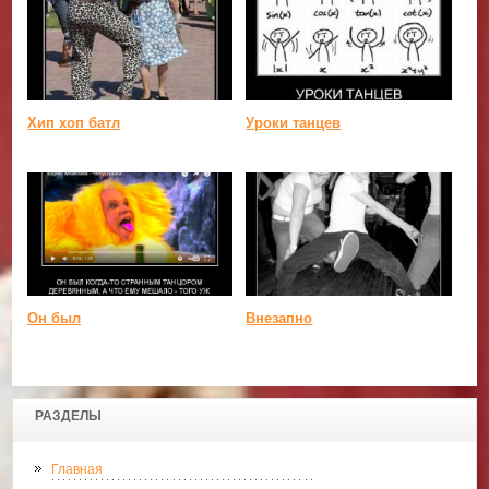
Хип хоп батл
Уроки танцев
Он был
Внезапно
РАЗДЕЛЫ
Главная