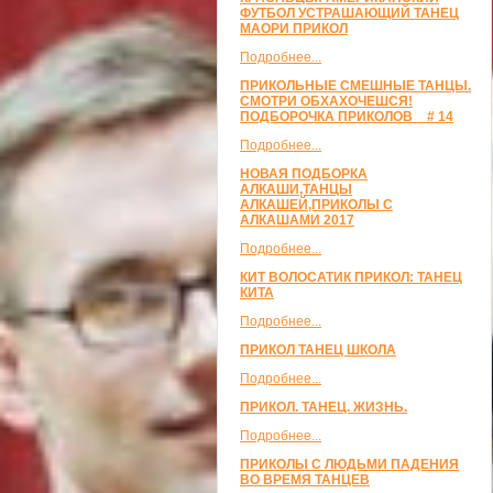
ФУТБОЛ УСТРАШАЮЩИЙ ТАНЕЦ
МАОРИ ПРИКОЛ
Подробнее...
ПРИКОЛЬНЫЕ СМЕШНЫЕ ТАНЦЫ.
СМОТРИ ОБХАХОЧЕШСЯ!
ПОДБОРОЧКА ПРИКОЛОВ _ # 14
Подробнее...
НОВАЯ ПОДБОРКА
АЛКАШИ,ТАНЦЫ
АЛКАШЕЙ,ПРИКОЛЫ С
АЛКАШАМИ 2017
Подробнее...
КИТ ВОЛОСАТИК ПРИКОЛ: ТАНЕЦ
КИТА
Подробнее...
ПРИКОЛ ТАНЕЦ ШКОЛА
Подробнее...
ПРИКОЛ. ТАНЕЦ. ЖИЗНЬ.
Подробнее...
ПРИКОЛЫ С ЛЮДЬМИ ПАДЕНИЯ
ВО ВРЕМЯ ТАНЦЕВ