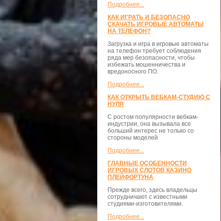
Подробнее...
КАК ИГРАТЬ И БЕЗОПАСНО
СКАЧАТЬ ИГРОВЫЕ АВТОМАТЫ
НА ТЕЛЕФОН?
Загрузка и игра в игровые автоматы
на телефон требует соблюдения
ряда мер безопасности, чтобы
избежать мошенничества и
вредоносного ПО.
Подробнее...
КАК ОТКРЫТЬ ВЕБКАМ-СТУДИЮ С
НУЛЯ
С ростом популярности вебкам-
индустрии, она вызывала все
больший интерес не только со
стороны моделей
Подробнее...
ГЛАВНЫЕ ОСОБЕННОСТИ
ИГРОВЫХ СЛОТОВ КАЗИНО
ПЛЕЙФОРТУНА
Прежде всего, здесь владельцы
сотрудничают с известными
студиями-изготовителями.
Подробнее...