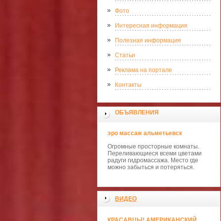
Фото
Интересная информация
Полезная информация
Статьи
Реклама на портале
Контакты
ОБЪЯВЛЕНИЯ
эро массаж альметьевск
Огромные просторные комнаты.
Переливающиеся всеми цветами
радуги гидромассажа. Место где
можно забыться и потеряться.
ВИДЕО
КРАСАВЦЫ! АМЕРИКАНСКИЙ