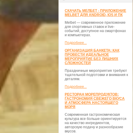
СКАЧАТЬ МЕЛБЕТ - ПРИЛОЖЕНИЕ
MELBET ДЛЯ ANDROID, IOS И ПК
Melbet — современное приложение
для спортивных ставок и live-
событий, доступное на смартфонах
и компьютерах.
Подробнее...
ОРГАНИЗАЦИЯ БАНКЕТА: КАК
ПРОВЕСТИ ИДЕАЛЬНОЕ
МЕРОПРИЯТИЕ БЕЗ ЛИШНИХ
СЛОЖНОСТЕЙ
Праздничные мероприятия требуют
тщательной подготовки и внимания к
деталям.
Подробнее...
РЕСТОРАН МОРЕПРОДУКТОВ:
ГАСТРОНОМИЯ СВЕЖЕГО ВКУСА
И АТМОСФЕРА НАСТОЯЩЕГО
МОРЯ
Современная гастрономическая
культура все больше ориентируется
на качество ингредиентов,
авторскую подачу и разнообразие
вкусов.