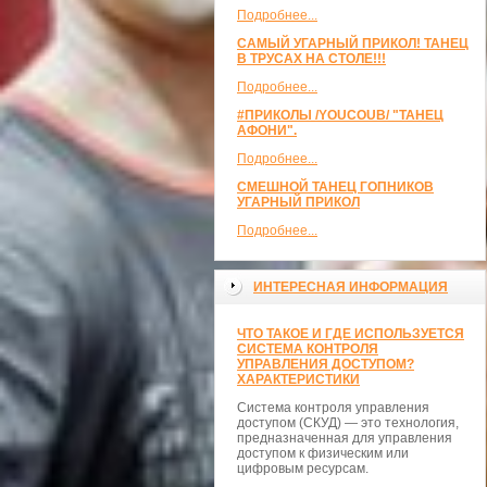
Подробнее...
САМЫЙ УГАРНЫЙ ПРИКОЛ! ТАНЕЦ
В ТРУСАХ НА СТОЛЕ!!!
Подробнее...
#ПРИКОЛЫ /YOUCOUB/ "ТАНЕЦ
АФОНИ".
Подробнее...
СМЕШНОЙ ТАНЕЦ ГОПНИКОВ
УГАРНЫЙ ПРИКОЛ
Подробнее...
ИНТЕРЕСНАЯ ИНФОРМАЦИЯ
ЧТО ТАКОЕ И ГДЕ ИСПОЛЬЗУЕТСЯ
СИСТЕМА КОНТРОЛЯ
УПРАВЛЕНИЯ ДОСТУПОМ?
ХАРАКТЕРИСТИКИ
Система контроля управления
доступом (СКУД) — это технология,
предназначенная для управления
доступом к физическим или
цифровым ресурсам.