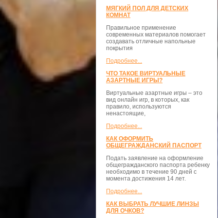
МЯГКИЙ ПОЛ ДЛЯ ДЕТСКИХ
КОМНАТ
Правильное применение
современных материалов помогает
создавать отличные напольные
покрытия
Подробнее...
ЧТО ТАКОЕ ВИРТУАЛЬНЫЕ
АЗАРТНЫЕ ИГРЫ?
Виртуальные азартные игры – это
вид онлайн игр, в которых, как
правило, используются
ненастоящие,
Подробнее...
КАК ОФОРМИТЬ
ОБЩЕГРАЖДАНСКИЙ ПАСПОРТ
Подать заявление на оформление
общегражданского паспорта ребенку
необходимо в течение 90 дней с
момента достижения 14 лет.
Подробнее...
КАК ВЫБРАТЬ ЛУЧШИЕ ЛИНЗЫ
ДЛЯ ОЧКОВ?