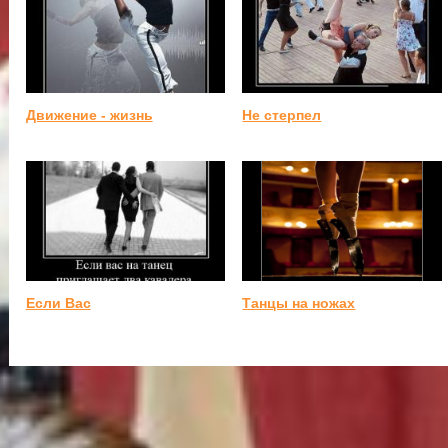
Движение - жизнь
Не стерпел
Если Вас
Танцы на ножах