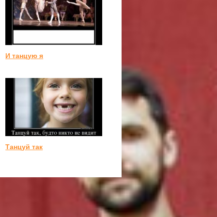
И танцую я
Танцуй так