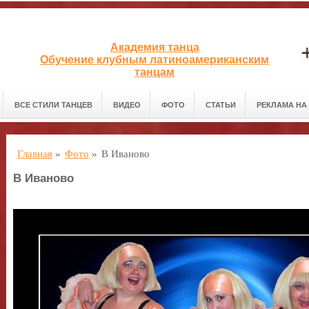
Академия танца
Обучение клубным латиноамериканским
танцам
ВСЕ СТИЛИ ТАНЦЕВ
ВИДЕО
ФОТО
СТАТЬИ
РЕКЛАМА НА
Главная
»
Фото
»
В Иваново
В Иваново