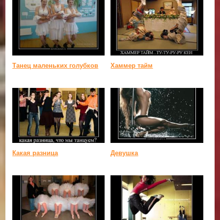
Танец маленьких голубков
Хаммер тайм
Какая разница
Девушка