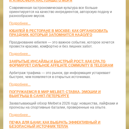
И АТМОСФЕРА НАСТОЯЩЕГО МОРЯ
Современная гастрономическая культура все больше
ориентируется на качество ингредиентов, авторскую подачу и
разнообразие вкусов.
Подробнее...
ЮБИЛЕЙ В РЕСТОРАНЕ В МОСКВЕ: КАК ОРГАНИЗОВАТЬ
ПРАЗДНИК, КОТОРЫЙ ЗАПОМНИТСЯ НАДОЛГО
Празднование юбилея — это важное событие, которое хочется
провести красиво, комфортно и без лишних забот.
Подробнее...
ЗАКРЫТЫЕ ИНСАЙДЫ И БЫСТРЫЙ РОСТ: КАК CPA.TG
ФОРМИРУЕТ СИЛЬНОЕ AFFILIATE COMMUNITY В TELEGRAM
Арбитраж трафика — это рынок, где информация устаревает
быстрее, чем появляется в открытых источниках.
Подробнее...
ПОГРУЖАЕМСЯ В МИР MELBET: СТАВКА, ЭМОЦИИ И
ВЫИГРЫШ В САНКТ-ПЕТЕРБУРГЕ
Захватывающий обзор Melbet в 2026 году: новшества, лайфхаки и
прогнозы на спортивные баталии, проверенные на опыте.
Подробнее...
ПЕЧКА ДЛЯ БАНИ: КАК ВЫБРАТЬ ЭФФЕКТИВНЫЙ И
БЕЗОПАСНЫЙ ИСТОЧНИК ТЕПЛА