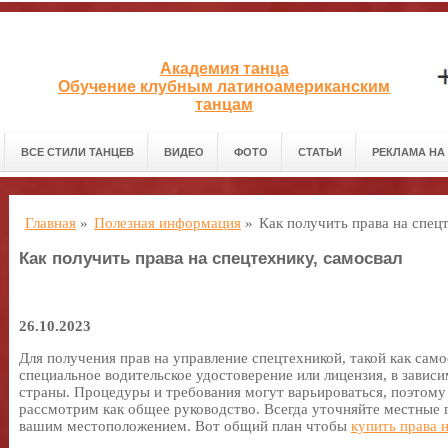
Академия танца
Обучение клубным латиноамериканским
танцам
ВСЕ СТИЛИ ТАНЦЕВ
ВИДЕО
ФОТО
СТАТЬИ
РЕКЛАМА НА
Главная
»
Полезная информация
»
Как получить права на спец
Как получить права на спецтехнику, самосвал
26.10.2023
Для получения прав на управление спецтехникой, такой как само
специальное водительское удостоверение или лицензия, в завис
страны. Процедуры и требования могут варьироваться, поэтом
рассмотрим как общее руководство. Всегда уточняйте местные п
вашим местоположением. Вот общий план чтобы
купить права 