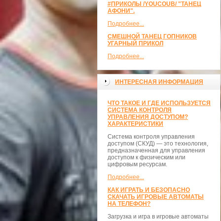
#ПРИКОЛЫ /YOUCOUB/ "ТАНЕЦ
АФОНИ".
Подробнее...
СМЕШНОЙ ТАНЕЦ ГОПНИКОВ
УГАРНЫЙ ПРИКОЛ
Подробнее...
ИНТЕРЕСНАЯ ИНФОРМАЦИЯ
ЧТО ТАКОЕ И ГДЕ ИСПОЛЬЗУЕТСЯ
СИСТЕМА КОНТРОЛЯ
УПРАВЛЕНИЯ ДОСТУПОМ?
ХАРАКТЕРИСТИКИ
Система контроля управления
доступом (СКУД) — это технология,
предназначенная для управления
доступом к физическим или
цифровым ресурсам.
Подробнее...
КАК ИГРАТЬ И БЕЗОПАСНО
СКАЧАТЬ ИГРОВЫЕ АВТОМАТЫ
НА ТЕЛЕФОН?
Загрузка и игра в игровые автоматы