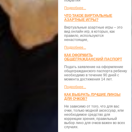
покрытия
Подробнее...
ЧТО ТАКОЕ ВИРТУАЛЬНЫЕ
АЗАРТНЫЕ ИГРЫ?
Виртуальные азартные игры – это
вид онлайн игр, в которых, как
правило, используются
ненастоящие,
Подробнее...
КАК ОФОРМИТЬ
ОБЩЕГРАЖДАНСКИЙ ПАСПОРТ
Подать заявление на оформление
общегражданского паспорта ребенку
необходимо в течение 90 дней с
момента достижения 14 лет.
Подробнее...
КАК ВЫБРАТЬ ЛУЧШИЕ ЛИНЗЫ
ДЛЯ ОЧКОВ?
Не зависимо от того, что для вас
очки, только модной аксессуар, или
необходимое средство для
коррекции зрения, правильный
выбор линз для очков важен во всех
случаях.