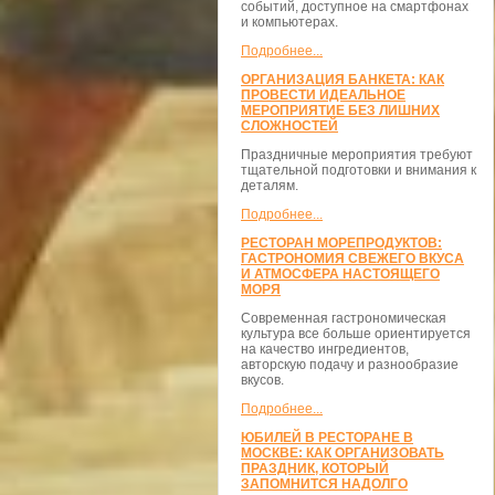
событий, доступное на смартфонах
и компьютерах.
Подробнее...
ОРГАНИЗАЦИЯ БАНКЕТА: КАК
ПРОВЕСТИ ИДЕАЛЬНОЕ
МЕРОПРИЯТИЕ БЕЗ ЛИШНИХ
СЛОЖНОСТЕЙ
Праздничные мероприятия требуют
тщательной подготовки и внимания к
деталям.
Подробнее...
РЕСТОРАН МОРЕПРОДУКТОВ:
ГАСТРОНОМИЯ СВЕЖЕГО ВКУСА
И АТМОСФЕРА НАСТОЯЩЕГО
МОРЯ
Современная гастрономическая
культура все больше ориентируется
на качество ингредиентов,
авторскую подачу и разнообразие
вкусов.
Подробнее...
ЮБИЛЕЙ В РЕСТОРАНЕ В
МОСКВЕ: КАК ОРГАНИЗОВАТЬ
ПРАЗДНИК, КОТОРЫЙ
ЗАПОМНИТСЯ НАДОЛГО