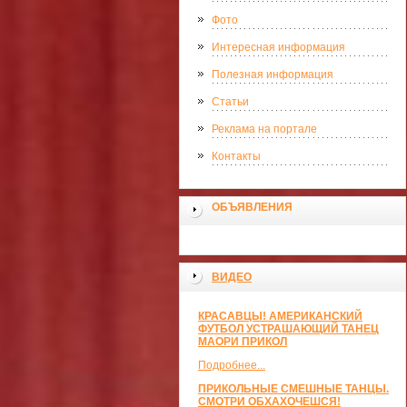
Фото
Интересная информация
Полезная информация
Статьи
Реклама на портале
Контакты
ОБЪЯВЛЕНИЯ
ВИДЕО
КРАСАВЦЫ! АМЕРИКАНСКИЙ
ФУТБОЛ УСТРАШАЮЩИЙ ТАНЕЦ
МАОРИ ПРИКОЛ
Подробнее...
ПРИКОЛЬНЫЕ СМЕШНЫЕ ТАНЦЫ.
СМОТРИ ОБХАХОЧЕШСЯ!