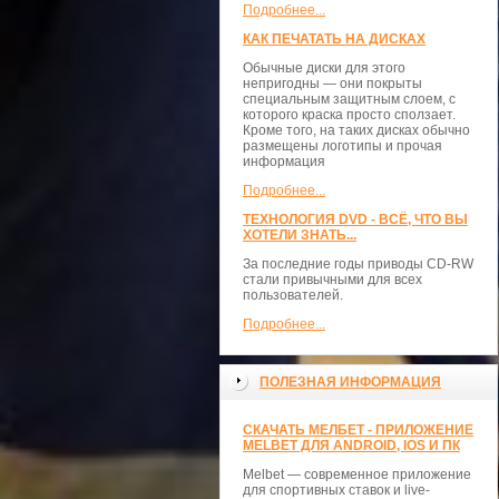
Подробнее...
КАК ПЕЧАТАТЬ НА ДИСКАХ
Обычные диски для этого
непригодны — они покрыты
специальным защитным слоем, с
которого краска просто сползает.
Кроме того, на таких дисках обычно
размещены логотипы и прочая
информация
Подробнее...
ТЕХНОЛОГИЯ DVD - ВСЁ, ЧТО ВЫ
ХОТЕЛИ ЗНАТЬ...
За последние годы приводы CD-RW
стали привычными для всех
пользователей.
Подробнее...
ПОЛЕЗНАЯ ИНФОРМАЦИЯ
СКАЧАТЬ МЕЛБЕТ - ПРИЛОЖЕНИЕ
MELBET ДЛЯ ANDROID, IOS И ПК
Melbet — современное приложение
для спортивных ставок и live-