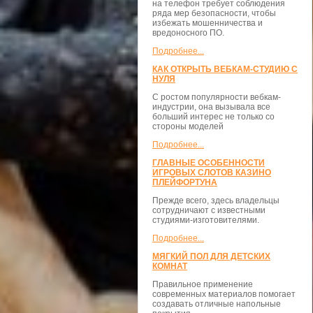
на телефон требует соблюдения
ряда мер безопасности, чтобы
избежать мошенничества и
вредоносного ПО.
Подробнее...
КАК ОТКРЫТЬ ВЕБКАМ-СТУДИЮ С
НУЛЯ
С ростом популярности вебкам-
индустрии, она вызывала все
больший интерес не только со
стороны моделей
Подробнее...
ГЛАВНЫЕ ОСОБЕННОСТИ
ИГРОВЫХ СЛОТОВ КАЗИНО
ПЛЕЙФОРТУНА
Прежде всего, здесь владельцы
сотрудничают с известными
студиями-изготовителями.
Подробнее...
МЯГКИЙ ПОЛ ДЛЯ ДЕТСКИХ
КОМНАТ
Правильное применение
современных материалов помогает
создавать отличные напольные