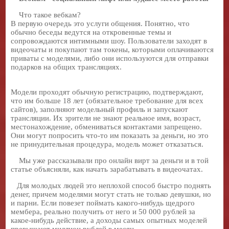
Что такое вебкам?
В первую очередь это услуги общения. Понятно, что
обычно беседы ведутся на откровенные темы и
сопровождаются интимными шоу. Пользователи заходят в
видеочаты и покупают там токены, которыми оплачиваются
приваты с моделями, либо они используются для отправки
подарков на общих трансляциях.
Модели проходят обычную регистрацию, подтверждают,
что им больше 18 лет (обязательное требование для всех
сайтов), заполняют модельный профиль и запускают
трансляции. Их зрители не знают реальное имя, возраст,
местонахождение, обмениваться контактами запрещено.
Они могут попросить что-то им показать за деньги, но это
не принудительная процедура, модель может отказаться.
Мы уже рассказывали про онлайн вирт за деньги и в той
статье объясняли, как начать зарабатывать в видеочатах.
Для молодых людей это неплохой способ быстро поднять
денег, причем моделями могут стать не только девушки, но
и парни. Если повезет поймать какого-нибудь щедрого
мембера, реально получить от него и 50 000 рублей за
какое-нибудь действие, а доходы самых опытных моделей
превышают миллион рублей в месяц.