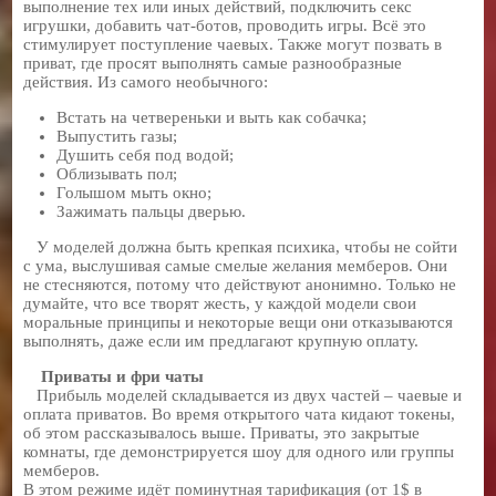
выполнение тех или иных действий, подключить секс
игрушки, добавить чат-ботов, проводить игры. Всё это
стимулирует поступление чаевых. Также могут позвать в
приват, где просят выполнять самые разнообразные
действия. Из самого необычного:
Встать на четвереньки и выть как собачка;
Выпустить газы;
Душить себя под водой;
Облизывать пол;
Голышом мыть окно;
Зажимать пальцы дверью.
У моделей должна быть крепкая психика, чтобы не сойти
с ума, выслушивая самые смелые желания мемберов. Они
не стесняются, потому что действуют анонимно. Только не
думайте, что все творят жесть, у каждой модели свои
моральные принципы и некоторые вещи они отказываются
выполнять, даже если им предлагают крупную оплату.
Приваты и фри чаты
Прибыль моделей складывается из двух частей – чаевые и
оплата приватов. Во время открытого чата кидают токены,
об этом рассказывалось выше. Приваты, это закрытые
комнаты, где демонстрируется шоу для одного или группы
мемберов.
В этом режиме идёт поминутная тарификация (от 1$ в