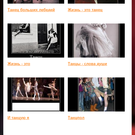
Танец больших лебедей
Жизнь - это танец
Жизнь - это
Танцы - слова души
И танцую я
Танцпол