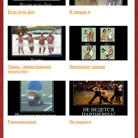
Есть есть Бог
В танцах я
Танец - единственное
Эволюция танцев
искусство
Реинкарнация
Не ведется