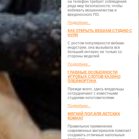
на телефон требует соблюдения
ряда мер безопасности, чтобы
избежать мошенничества и
вредоносного ПО.
Подробнее...
КАК ОТКРЫТЬ ВЕБКАМ-СТУДИЮ С
НУЛЯ
С ростом популярности вебкам-
индустрии, она вызывала все
больший интерес не только со
стороны моделей
Подробнее...
ГЛАВНЫЕ ОСОБЕННОСТИ
ИГРОВЫХ СЛОТОВ КАЗИНО
ПЛЕЙФОРТУНА
Прежде всего, здесь владельцы
сотрудничают с известными
студиями-изготовителями.
Подробнее...
МЯГКИЙ ПОЛ ДЛЯ ДЕТСКИХ
КОМНАТ
Правильное применение
современных материалов помогает
создавать отличные напольные