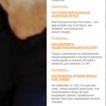
покрытия
Подробнее...
ЧТО ТАКОЕ ВИРТУАЛЬНЫЕ
АЗАРТНЫЕ ИГРЫ?
Виртуальные азартные игры – это
вид онлайн игр, в которых, как
правило, используются
ненастоящие,
Подробнее...
КАК ОФОРМИТЬ
ОБЩЕГРАЖДАНСКИЙ ПАСПОРТ
Подать заявление на оформление
общегражданского паспорта ребенку
необходимо в течение 90 дней с
момента достижения 14 лет.
Подробнее...
КАК ВЫБРАТЬ ЛУЧШИЕ ЛИНЗЫ
ДЛЯ ОЧКОВ?
Не зависимо от того, что для вас
очки, только модной аксессуар, или
необходимое средство для
коррекции зрения, правильный
выбор линз для очков важен во всех
случаях.