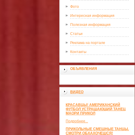
Фото
Интересная информация
Полезная информация
Статьи
Реклама на портале
Контакты
ОБЪЯВЛЕНИЯ
ВИДЕО
КРАСАВЦЫ! АМЕРИКАНСКИЙ
ФУТБОЛ УСТРАШАЮЩИЙ ТАНЕЦ
МАОРИ ПРИКОЛ
Подробнее...
ПРИКОЛЬНЫЕ СМЕШНЫЕ ТАНЦЫ.
СМОТРИ ОБХАХОЧЕШСЯ!