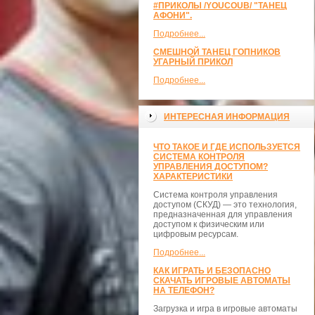
#ПРИКОЛЫ /YOUCOUB/ "ТАНЕЦ
АФОНИ".
Подробнее...
СМЕШНОЙ ТАНЕЦ ГОПНИКОВ
УГАРНЫЙ ПРИКОЛ
Подробнее...
ИНТЕРЕСНАЯ ИНФОРМАЦИЯ
ЧТО ТАКОЕ И ГДЕ ИСПОЛЬЗУЕТСЯ
СИСТЕМА КОНТРОЛЯ
УПРАВЛЕНИЯ ДОСТУПОМ?
ХАРАКТЕРИСТИКИ
Система контроля управления
доступом (СКУД) — это технология,
предназначенная для управления
доступом к физическим или
цифровым ресурсам.
Подробнее...
КАК ИГРАТЬ И БЕЗОПАСНО
СКАЧАТЬ ИГРОВЫЕ АВТОМАТЫ
НА ТЕЛЕФОН?
Загрузка и игра в игровые автоматы