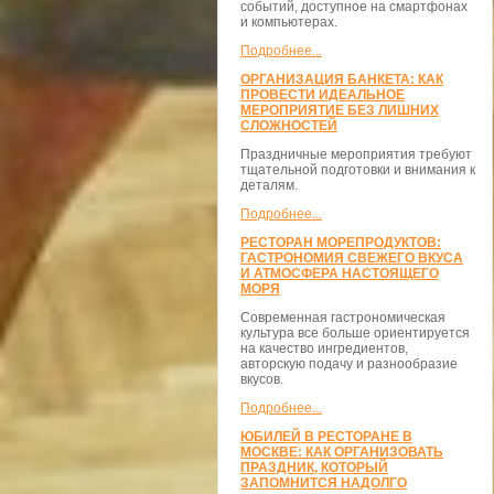
событий, доступное на смартфонах
и компьютерах.
Подробнее...
ОРГАНИЗАЦИЯ БАНКЕТА: КАК
ПРОВЕСТИ ИДЕАЛЬНОЕ
МЕРОПРИЯТИЕ БЕЗ ЛИШНИХ
СЛОЖНОСТЕЙ
Праздничные мероприятия требуют
тщательной подготовки и внимания к
деталям.
Подробнее...
РЕСТОРАН МОРЕПРОДУКТОВ:
ГАСТРОНОМИЯ СВЕЖЕГО ВКУСА
И АТМОСФЕРА НАСТОЯЩЕГО
МОРЯ
Современная гастрономическая
культура все больше ориентируется
на качество ингредиентов,
авторскую подачу и разнообразие
вкусов.
Подробнее...
ЮБИЛЕЙ В РЕСТОРАНЕ В
МОСКВЕ: КАК ОРГАНИЗОВАТЬ
ПРАЗДНИК, КОТОРЫЙ
ЗАПОМНИТСЯ НАДОЛГО