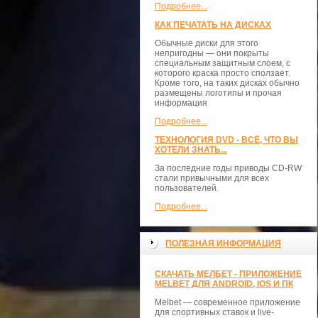
Подробнее...
КАК ПЕЧАТАТЬ НА ДИСКАХ
Обычные диски для этого
непригодны — они покрыты
специальным защитным слоем, с
которого краска просто сползает.
Кроме того, на таких дисках обычно
размещены логотипы и прочая
информация
Подробнее...
ТЕХНОЛОГИЯ DVD - ВСЁ, ЧТО ВЫ
ХОТЕЛИ ЗНАТЬ...
За последние годы приводы CD-RW
стали привычными для всех
пользователей.
Подробнее...
ПОЛЕЗНАЯ ИНФОРМАЦИЯ
СКАЧАТЬ МЕЛБЕТ - ПРИЛОЖЕНИЕ
MELBET ДЛЯ ANDROID, IOS И ПК
Melbet — современное приложение
для спортивных ставок и live-