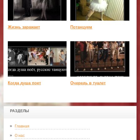
Жизнь заражает
Потанцуем
Когда душа поет
Очередь в туалет
РАЗДЕЛЫ
Главная
О нас