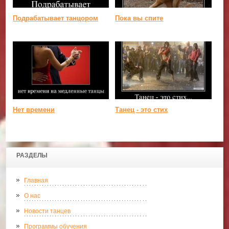
Подрабатывает танцором
Пока вы спите
Нет времени
Танец - это стих
РАЗДЕЛЫ
Главная
О нас
Новости танцев
Программы обучения