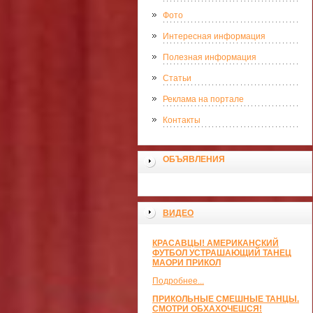
Фото
Интересная информация
Полезная информация
Статьи
Реклама на портале
Контакты
ОБЪЯВЛЕНИЯ
ВИДЕО
КРАСАВЦЫ! АМЕРИКАНСКИЙ
ФУТБОЛ УСТРАШАЮЩИЙ ТАНЕЦ
МАОРИ ПРИКОЛ
Подробнее...
ПРИКОЛЬНЫЕ СМЕШНЫЕ ТАНЦЫ.
СМОТРИ ОБХАХОЧЕШСЯ!