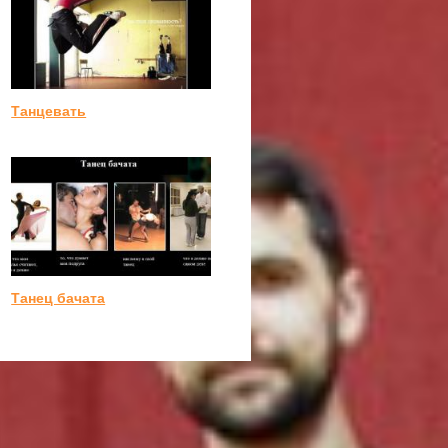
Танцевать
Танец бачата