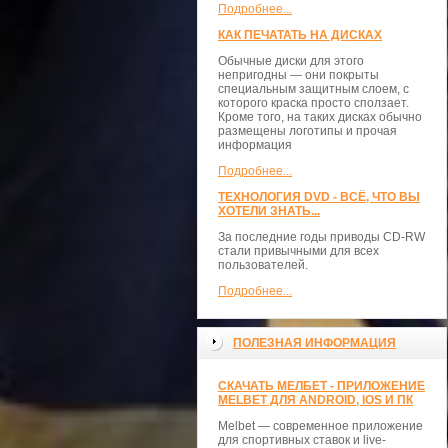
Подробнее...
КАК ПЕЧАТАТЬ НА ДИСКАХ
Обычные диски для этого
непригодны — они покрыты
специальным защитным слоем, с
которого краска просто сползает.
Кроме того, на таких дисках обычно
размещены логотипы и прочая
информация
Подробнее...
ТЕХНОЛОГИЯ DVD - ВСЁ, ЧТО ВЫ
ХОТЕЛИ ЗНАТЬ...
За последние годы приводы CD-RW
стали привычными для всех
пользователей.
Подробнее...
ПОЛЕЗНАЯ ИНФОРМАЦИЯ
СКАЧАТЬ МЕЛБЕТ - ПРИЛОЖЕНИЕ
MELBET ДЛЯ ANDROID, IOS И ПК
Melbet — современное приложение
для спортивных ставок и live-