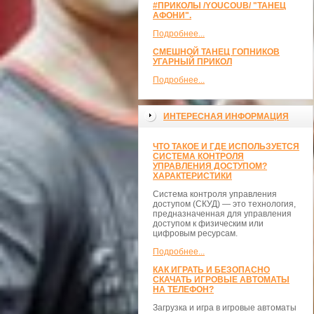
#ПРИКОЛЫ /YOUCOUB/ "ТАНЕЦ
АФОНИ".
Подробнее...
СМЕШНОЙ ТАНЕЦ ГОПНИКОВ
УГАРНЫЙ ПРИКОЛ
Подробнее...
ИНТЕРЕСНАЯ ИНФОРМАЦИЯ
ЧТО ТАКОЕ И ГДЕ ИСПОЛЬЗУЕТСЯ
СИСТЕМА КОНТРОЛЯ
УПРАВЛЕНИЯ ДОСТУПОМ?
ХАРАКТЕРИСТИКИ
Система контроля управления
доступом (СКУД) — это технология,
предназначенная для управления
доступом к физическим или
цифровым ресурсам.
Подробнее...
КАК ИГРАТЬ И БЕЗОПАСНО
СКАЧАТЬ ИГРОВЫЕ АВТОМАТЫ
НА ТЕЛЕФОН?
Загрузка и игра в игровые автоматы