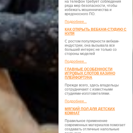
на телефон требует соблюдения
ряда мер безопасности, чтобы
избежать мошенничества и
вредоносного ПО.
Подробнее...
КАК ОТКРЫТЬ ВЕБКАМ-СТУДИЮ С
НУЛЯ
С ростом популярности вебкам-
индустрии, она вызывала все
больший интерес не только со
стороны моделей
Подробнее...
ГЛАВНЫЕ ОСОБЕННОСТИ
ИГРОВЫХ СЛОТОВ КАЗИНО
ПЛЕЙФОРТУНА
Прежде всего, здесь владельцы
сотрудничают с известными
студиями-изготовителями.
Подробнее...
МЯГКИЙ ПОЛ ДЛЯ ДЕТСКИХ
КОМНАТ
Правильное применение
современных материалов помогает
создавать отличные напольные