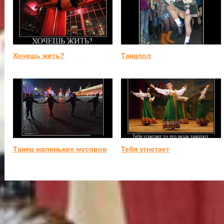
Хочешь жить?
Танцпол
Танец маленьких мусоров
Тебя угнетает