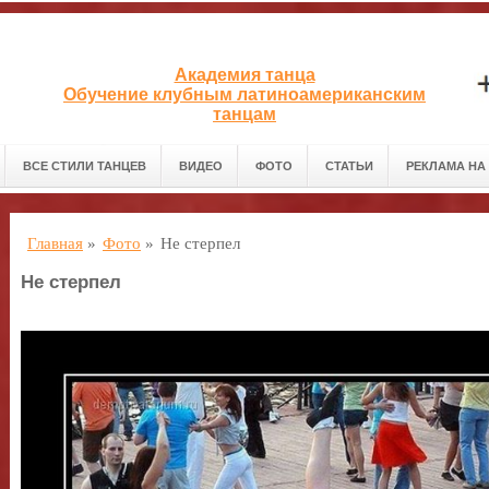
Академия танца
Обучение клубным латиноамериканским
танцам
ВСЕ СТИЛИ ТАНЦЕВ
ВИДЕО
ФОТО
СТАТЬИ
РЕКЛАМА НА
Главная
»
Фото
»
Не стерпел
Не стерпел