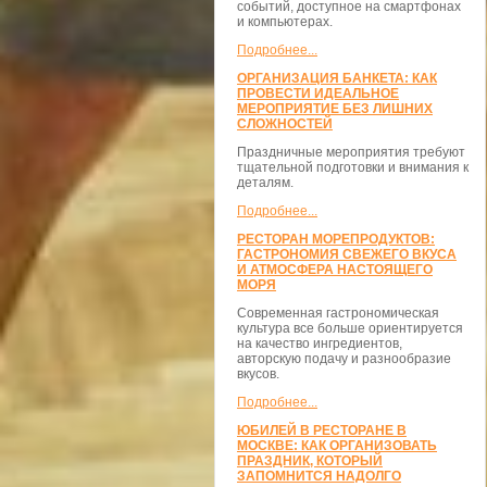
событий, доступное на смартфонах
и компьютерах.
Подробнее...
ОРГАНИЗАЦИЯ БАНКЕТА: КАК
ПРОВЕСТИ ИДЕАЛЬНОЕ
МЕРОПРИЯТИЕ БЕЗ ЛИШНИХ
СЛОЖНОСТЕЙ
Праздничные мероприятия требуют
тщательной подготовки и внимания к
деталям.
Подробнее...
РЕСТОРАН МОРЕПРОДУКТОВ:
ГАСТРОНОМИЯ СВЕЖЕГО ВКУСА
И АТМОСФЕРА НАСТОЯЩЕГО
МОРЯ
Современная гастрономическая
культура все больше ориентируется
на качество ингредиентов,
авторскую подачу и разнообразие
вкусов.
Подробнее...
ЮБИЛЕЙ В РЕСТОРАНЕ В
МОСКВЕ: КАК ОРГАНИЗОВАТЬ
ПРАЗДНИК, КОТОРЫЙ
ЗАПОМНИТСЯ НАДОЛГО