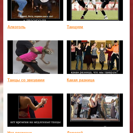
Алкоголь
Танцуем
Танцы со звездами
Какая разница
Нет времени
Дорогой