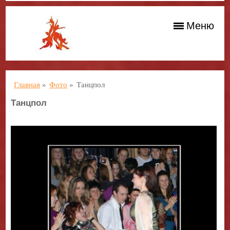
Меню
Главная
»
Фото
»
Танцпол
Танцпол