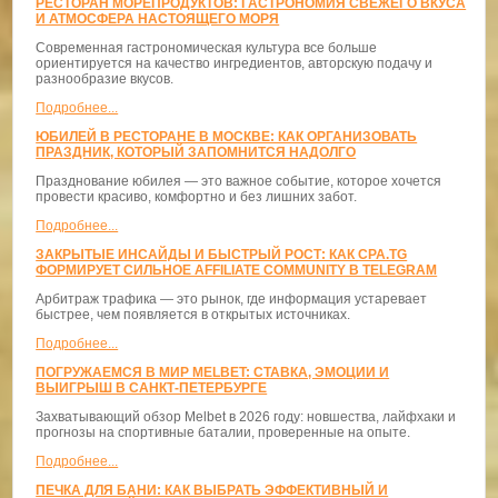
РЕСТОРАН МОРЕПРОДУКТОВ: ГАСТРОНОМИЯ СВЕЖЕГО ВКУСА
И АТМОСФЕРА НАСТОЯЩЕГО МОРЯ
Современная гастрономическая культура все больше
ориентируется на качество ингредиентов, авторскую подачу и
разнообразие вкусов.
Подробнее...
ЮБИЛЕЙ В РЕСТОРАНЕ В МОСКВЕ: КАК ОРГАНИЗОВАТЬ
ПРАЗДНИК, КОТОРЫЙ ЗАПОМНИТСЯ НАДОЛГО
Празднование юбилея — это важное событие, которое хочется
провести красиво, комфортно и без лишних забот.
Подробнее...
ЗАКРЫТЫЕ ИНСАЙДЫ И БЫСТРЫЙ РОСТ: КАК CPA.TG
ФОРМИРУЕТ СИЛЬНОЕ AFFILIATE COMMUNITY В TELEGRAM
Арбитраж трафика — это рынок, где информация устаревает
быстрее, чем появляется в открытых источниках.
Подробнее...
ПОГРУЖАЕМСЯ В МИР MELBET: СТАВКА, ЭМОЦИИ И
ВЫИГРЫШ В САНКТ-ПЕТЕРБУРГЕ
Захватывающий обзор Melbet в 2026 году: новшества, лайфхаки и
прогнозы на спортивные баталии, проверенные на опыте.
Подробнее...
ПЕЧКА ДЛЯ БАНИ: КАК ВЫБРАТЬ ЭФФЕКТИВНЫЙ И