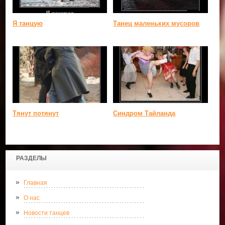
Я танцую
Танец маленьких мусоров
Тянут потянут
Синдром Тайланда
РАЗДЕЛЫ
Главная
О нас
Новости танцев