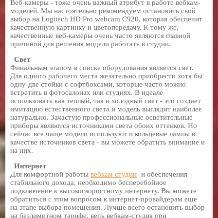
Веб-камеры - тоже очень важный атрибут в работе вебкам-
моделей. Мы настоятельно рекомендуем остановить свой
выбор на Logitech HD Pro webcam C920, которая обеспечит
качественную картинку и цветопередачу. К тому же,
качественные веб-камеры очень часто являются главной
причиной для решения модели работать в студии.
Свет
Финальным этапом в списке оборудования является свет.
Для одного рабочего места желательно приобрести хотя бы
одну-две стойки с софтбоксами, которые часто можно
встретить в фотосалонах или студиях. В идеале
использовать как теплый, так и холодный свет - это создает
имитацию естественного света и модель выглядит наиболее
натурально. Зачастую профессиональные осветительные
приборы являются источниками света обоих оттенков. Но
сейчас все чаще модели используют и кольцевые лампы в
качестве источников света - вы можете обратить внимание и
на них.
Интернет
Для комфортной работы
вебкам студии
- и обеспечения
стабильного дохода, необходимо бесперебойное
подключение к высокоскоростному интернету. Вы можете
обратиться с этим вопросом к интернет-провайдерам еще
на этапе выбора помещения. Лучше всего остановить выбор
на безлимитном тарифе, ведь вебкам-студия при