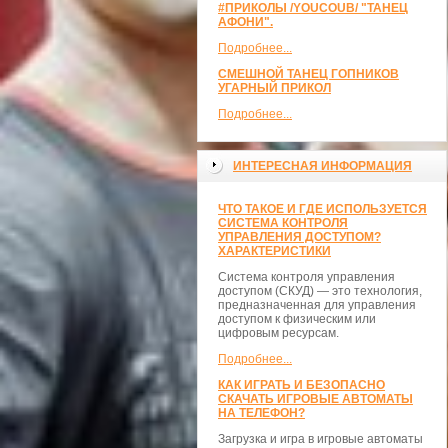
#ПРИКОЛЫ /YOUCOUB/ "ТАНЕЦ
АФОНИ".
Подробнее...
СМЕШНОЙ ТАНЕЦ ГОПНИКОВ
УГАРНЫЙ ПРИКОЛ
Подробнее...
ИНТЕРЕСНАЯ ИНФОРМАЦИЯ
ЧТО ТАКОЕ И ГДЕ ИСПОЛЬЗУЕТСЯ
СИСТЕМА КОНТРОЛЯ
УПРАВЛЕНИЯ ДОСТУПОМ?
ХАРАКТЕРИСТИКИ
Система контроля управления
доступом (СКУД) — это технология,
предназначенная для управления
доступом к физическим или
цифровым ресурсам.
Подробнее...
КАК ИГРАТЬ И БЕЗОПАСНО
СКАЧАТЬ ИГРОВЫЕ АВТОМАТЫ
НА ТЕЛЕФОН?
Загрузка и игра в игровые автоматы