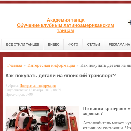
Академия танца
Обучение клубным латиноамериканским
танцам
ВСЕ СТИЛИ ТАНЦЕВ
ВИДЕО
ФОТО
СТАТЬИ
РЕКЛАМА НА
Главная
»
Интересная информация
»
Как покупать детали на я
Как покупать детали на японский транспорт?
Рубрика:
Интересная информация
Опубликовано: 12 ноября 2018, 08:39
Просмотров: 5790
По каким критериям мо
хорошая?
Автолюбитель может ку
отличном состоянии. Чт