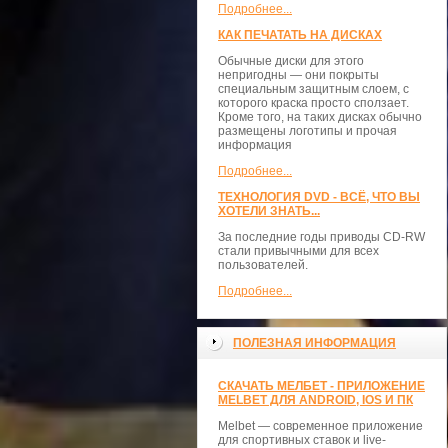
Подробнее...
КАК ПЕЧАТАТЬ НА ДИСКАХ
Обычные диски для этого
непригодны — они покрыты
специальным защитным слоем, с
которого краска просто сползает.
Кроме того, на таких дисках обычно
размещены логотипы и прочая
информация
Подробнее...
ТЕХНОЛОГИЯ DVD - ВСЁ, ЧТО ВЫ
ХОТЕЛИ ЗНАТЬ...
За последние годы приводы CD-RW
стали привычными для всех
пользователей.
Подробнее...
ПОЛЕЗНАЯ ИНФОРМАЦИЯ
СКАЧАТЬ МЕЛБЕТ - ПРИЛОЖЕНИЕ
MELBET ДЛЯ ANDROID, IOS И ПК
Melbet — современное приложение
для спортивных ставок и live-