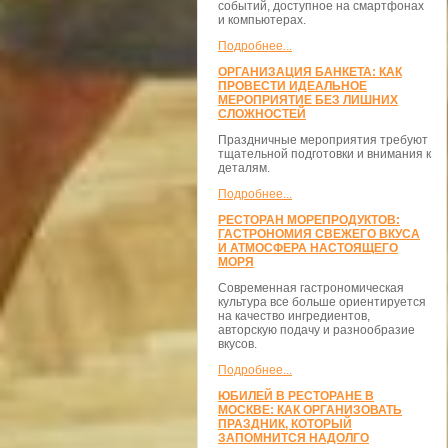
событий, доступное на смартфонах
и компьютерах.
Подробнее...
ОРГАНИЗАЦИЯ БАНКЕТА: КАК
ПРОВЕСТИ ИДЕАЛЬНОЕ
МЕРОПРИЯТИЕ БЕЗ ЛИШНИХ
СЛОЖНОСТЕЙ
Праздничные мероприятия требуют
тщательной подготовки и внимания к
деталям.
Подробнее...
РЕСТОРАН МОРЕПРОДУКТОВ:
ГАСТРОНОМИЯ СВЕЖЕГО ВКУСА
И АТМОСФЕРА НАСТОЯЩЕГО
МОРЯ
Современная гастрономическая
культура все больше ориентируется
на качество ингредиентов,
авторскую подачу и разнообразие
вкусов.
Подробнее...
ЮБИЛЕЙ В РЕСТОРАНЕ В
МОСКВЕ: КАК ОРГАНИЗОВАТЬ
ПРАЗДНИК, КОТОРЫЙ
ЗАПОМНИТСЯ НАДОЛГО