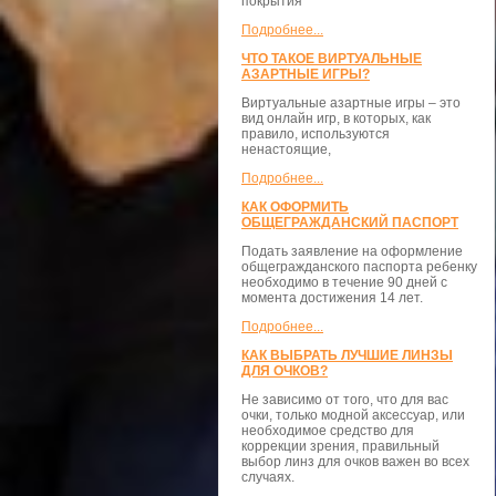
покрытия
Подробнее...
ЧТО ТАКОЕ ВИРТУАЛЬНЫЕ
АЗАРТНЫЕ ИГРЫ?
Виртуальные азартные игры – это
вид онлайн игр, в которых, как
правило, используются
ненастоящие,
Подробнее...
КАК ОФОРМИТЬ
ОБЩЕГРАЖДАНСКИЙ ПАСПОРТ
Подать заявление на оформление
общегражданского паспорта ребенку
необходимо в течение 90 дней с
момента достижения 14 лет.
Подробнее...
КАК ВЫБРАТЬ ЛУЧШИЕ ЛИНЗЫ
ДЛЯ ОЧКОВ?
Не зависимо от того, что для вас
очки, только модной аксессуар, или
необходимое средство для
коррекции зрения, правильный
выбор линз для очков важен во всех
случаях.