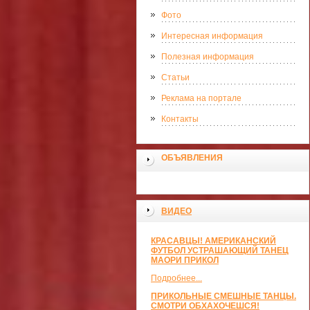
Фото
Интересная информация
Полезная информация
Статьи
Реклама на портале
Контакты
ОБЪЯВЛЕНИЯ
ВИДЕО
КРАСАВЦЫ! АМЕРИКАНСКИЙ
ФУТБОЛ УСТРАШАЮЩИЙ ТАНЕЦ
МАОРИ ПРИКОЛ
Подробнее...
ПРИКОЛЬНЫЕ СМЕШНЫЕ ТАНЦЫ.
СМОТРИ ОБХАХОЧЕШСЯ!