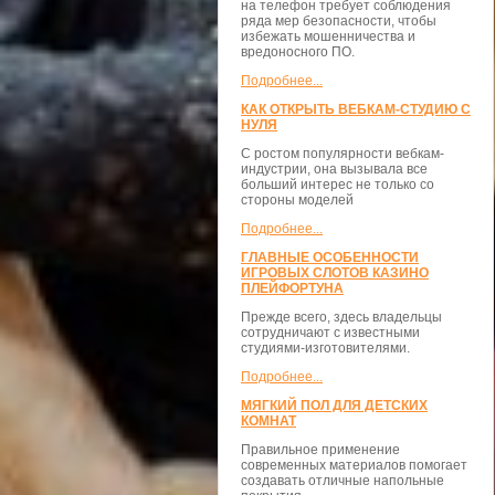
на телефон требует соблюдения
ряда мер безопасности, чтобы
избежать мошенничества и
вредоносного ПО.
Подробнее...
КАК ОТКРЫТЬ ВЕБКАМ-СТУДИЮ С
НУЛЯ
С ростом популярности вебкам-
индустрии, она вызывала все
больший интерес не только со
стороны моделей
Подробнее...
ГЛАВНЫЕ ОСОБЕННОСТИ
ИГРОВЫХ СЛОТОВ КАЗИНО
ПЛЕЙФОРТУНА
Прежде всего, здесь владельцы
сотрудничают с известными
студиями-изготовителями.
Подробнее...
МЯГКИЙ ПОЛ ДЛЯ ДЕТСКИХ
КОМНАТ
Правильное применение
современных материалов помогает
создавать отличные напольные