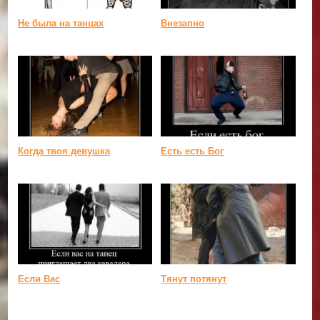
Не была на танцах
Внезапно
Когда твоя девушка
Есть есть Бог
Если Вас
Тянут потянут