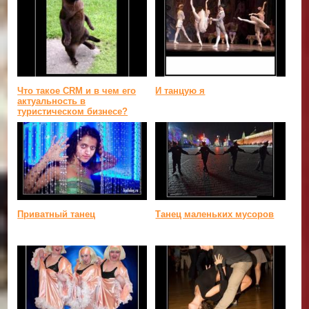
Что такое CRM и в чем его
И танцую я
актуальность в
туристическом бизнесе?
Приватный танец
Танец маленьких мусоров