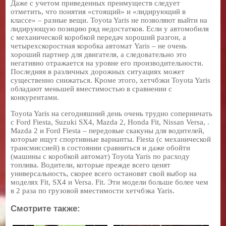
Даже с учетом приведенных преимуществ следует
отметить, что понятия «стоящий» и «лидирующий в
классе» – разные вещи. Toyota Yaris не позволяют выйти на
лидирующую позицию ряд недостатков. Если у автомобиля
с механической коробкой передач хороший разгон, а
четырехскоростная коробка автомат Yaris – не очень
хороший партнер для двигателя, а следовательно это
негативно отражается на уровне его производительности.
Последняя в различных дорожных ситуациях может
существенно снижаться. Кроме этого, хетчбэки Toyota Yaris
обладают меньшей вместимостью в сравнении с
конкурентами.
Toyota Yaris на сегодняшний день очень трудно соперничать
с Ford Fiesta, Suzuki SX4, Mazda 2, Honda Fit, Nissan Versa, .
Mazda 2 и Ford Fiesta – передовые скакуны для водителей,
которые ищут спортивные варианты. Fiesta (с механической
трансмиссией) в состоянии сравниться и даже обойти
(машины с коробкой автомат) Toyota Yaris по расходу
топлива. Водители, которые прежде всего ценят
универсальность, скорее всего остановят свой выбор на
моделях Fit, SX4 и Versa. Fit. Эти модели больше более чем
в 2 раза по грузовой вместимости хетчбэка Yaris.
Смотрите также: