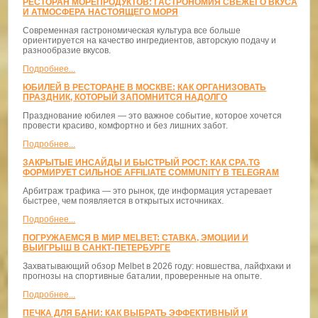
РЕСТОРАН МОРЕПРОДУКТОВ: ГАСТРОНОМИЯ СВЕЖЕГО ВКУСА
И АТМОСФЕРА НАСТОЯЩЕГО МОРЯ
Современная гастрономическая культура все больше
ориентируется на качество ингредиентов, авторскую подачу и
разнообразие вкусов.
Подробнее...
ЮБИЛЕЙ В РЕСТОРАНЕ В МОСКВЕ: КАК ОРГАНИЗОВАТЬ
ПРАЗДНИК, КОТОРЫЙ ЗАПОМНИТСЯ НАДОЛГО
Празднование юбилея — это важное событие, которое хочется
провести красиво, комфортно и без лишних забот.
Подробнее...
ЗАКРЫТЫЕ ИНСАЙДЫ И БЫСТРЫЙ РОСТ: КАК CPA.TG
ФОРМИРУЕТ СИЛЬНОЕ AFFILIATE COMMUNITY В TELEGRAM
Арбитраж трафика — это рынок, где информация устаревает
быстрее, чем появляется в открытых источниках.
Подробнее...
ПОГРУЖАЕМСЯ В МИР MELBET: СТАВКА, ЭМОЦИИ И
ВЫИГРЫШ В САНКТ-ПЕТЕРБУРГЕ
Захватывающий обзор Melbet в 2026 году: новшества, лайфхаки и
прогнозы на спортивные баталии, проверенные на опыте.
Подробнее...
ПЕЧКА ДЛЯ БАНИ: КАК ВЫБРАТЬ ЭФФЕКТИВНЫЙ И