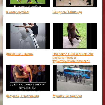
В жопу футбол
Синдром Тайланда
Движение - жизнь
Что такое CRM и в чем его
актуальность в
туристическом бизнесе?
Девушек, с которыми
Мужики не танцуют