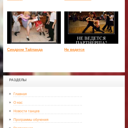
Синдром Тайланда
Не ведется
РАЗДЕЛЫ
Главная
О нас
Новости танцев
Программы обучения