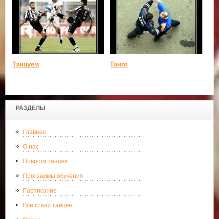
Танцуем
Танго
РАЗДЕЛЫ
Главная
О нас
Новости танцев
Программы обучения
Расписание
Все стили танцев