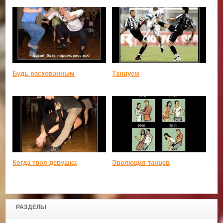
Будь раскованным
Танцуем
Когда твоя девушка
Эволюция танцев
РАЗДЕЛЫ