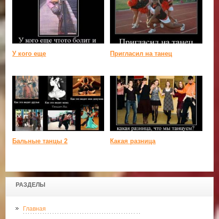
У кого еще
Пригласил на танец
Бальные танцы 2
Какая разница
РАЗДЕЛЫ
Главная