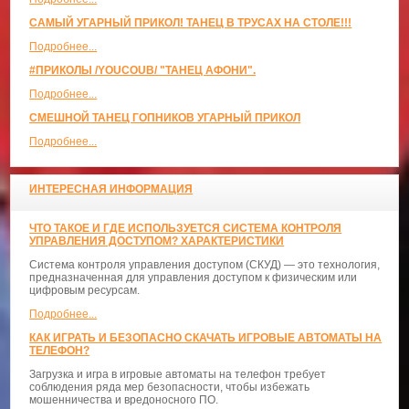
САМЫЙ УГАРНЫЙ ПРИКОЛ! ТАНЕЦ В ТРУСАХ НА СТОЛЕ!!!
Подробнее...
#ПРИКОЛЫ /YOUCOUB/ "ТАНЕЦ АФОНИ".
Подробнее...
СМЕШНОЙ ТАНЕЦ ГОПНИКОВ УГАРНЫЙ ПРИКОЛ
Подробнее...
ИНТЕРЕСНАЯ ИНФОРМАЦИЯ
ЧТО ТАКОЕ И ГДЕ ИСПОЛЬЗУЕТСЯ СИСТЕМА КОНТРОЛЯ
УПРАВЛЕНИЯ ДОСТУПОМ? ХАРАКТЕРИСТИКИ
Система контроля управления доступом (СКУД) — это технология,
предназначенная для управления доступом к физическим или
цифровым ресурсам.
Подробнее...
КАК ИГРАТЬ И БЕЗОПАСНО СКАЧАТЬ ИГРОВЫЕ АВТОМАТЫ НА
ТЕЛЕФОН?
Загрузка и игра в игровые автоматы на телефон требует
соблюдения ряда мер безопасности, чтобы избежать
мошенничества и вредоносного ПО.