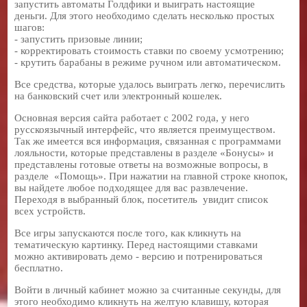
запустить автоматы Голдфики и выиграть настоящие
деньги. Для этого необходимо сделать несколько простых
шагов:
- запустить призовые линии;
- корректировать стоимость ставки по своему усмотрению;
- крутить барабаны в режиме ручном или автоматическом.
Все средства, которые удалось выиграть легко, перечислить
на банковский счет или электронный кошелек.
Основная версия сайта работает с 2002 года, у него
русскоязычный интерфейс, что является преимуществом.
Так же имеется вся информация, связанная с программами
лояльности, которые представлены в разделе «Бонусы» и
представлены готовые ответы на возможные вопросы, в
разделе «Помощь». При нажатии на главной строке кнопок,
вы найдете любое подходящее для вас развлечение.
Переходя в выбранный блок, посетитель увидит список
всех устройств.
Все игры запускаются после того, как кликнуть на
тематическую картинку. Перед настоящими ставками
можно активировать демо - версию и потренироваться
бесплатно.
Войти в личный кабинет можно за считанные секунды, для
этого необходимо кликнуть на желтую клавишу, которая