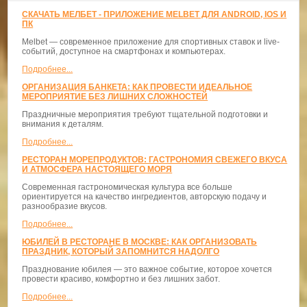
СКАЧАТЬ МЕЛБЕТ - ПРИЛОЖЕНИЕ MELBET ДЛЯ ANDROID, IOS И
ПК
Melbet — современное приложение для спортивных ставок и live-
событий, доступное на смартфонах и компьютерах.
Подробнее...
ОРГАНИЗАЦИЯ БАНКЕТА: КАК ПРОВЕСТИ ИДЕАЛЬНОЕ
МЕРОПРИЯТИЕ БЕЗ ЛИШНИХ СЛОЖНОСТЕЙ
Праздничные мероприятия требуют тщательной подготовки и
внимания к деталям.
Подробнее...
РЕСТОРАН МОРЕПРОДУКТОВ: ГАСТРОНОМИЯ СВЕЖЕГО ВКУСА
И АТМОСФЕРА НАСТОЯЩЕГО МОРЯ
Современная гастрономическая культура все больше
ориентируется на качество ингредиентов, авторскую подачу и
разнообразие вкусов.
Подробнее...
ЮБИЛЕЙ В РЕСТОРАНЕ В МОСКВЕ: КАК ОРГАНИЗОВАТЬ
ПРАЗДНИК, КОТОРЫЙ ЗАПОМНИТСЯ НАДОЛГО
Празднование юбилея — это важное событие, которое хочется
провести красиво, комфортно и без лишних забот.
Подробнее...