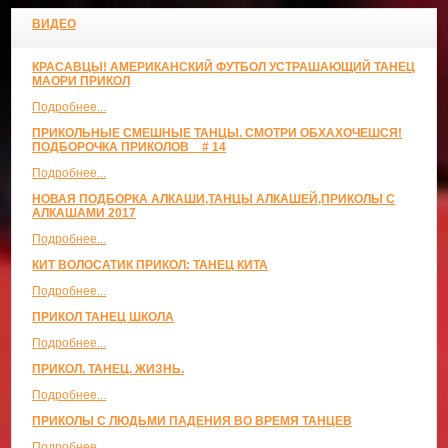
ВИДЕО
КРАСАВЦЫ! АМЕРИКАНСКИЙ ФУТБОЛ УСТРАШАЮЩИЙ ТАНЕЦ
МАОРИ ПРИКОЛ
Подробнее...
ПРИКОЛЬНЫЕ СМЕШНЫЕ ТАНЦЫ. СМОТРИ ОБХАХОЧЕШСЯ!
ПОДБОРОЧКА ПРИКОЛОВ _ # 14
Подробнее...
НОВАЯ ПОДБОРКА АЛКАШИ,ТАНЦЫ АЛКАШЕЙ,ПРИКОЛЫ С
АЛКАШАМИ 2017
Подробнее...
КИТ ВОЛОСАТИК ПРИКОЛ: ТАНЕЦ КИТА
Подробнее...
ПРИКОЛ ТАНЕЦ ШКОЛА
Подробнее...
ПРИКОЛ. ТАНЕЦ. ЖИЗНЬ.
Подробнее...
ПРИКОЛЫ С ЛЮДЬМИ ПАДЕНИЯ ВО ВРЕМЯ ТАНЦЕВ
Подробнее...