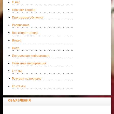
О нас
Новости танцев
Программы обучения
Расписание
Все стили танцев
Видео
Фото
Интересная информация
Полезная информация
Статьи
Реклама на портале
Контакты
ОБЪЯВЛЕНИЯ