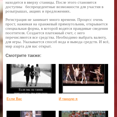
находится в вверху станицы. После этого становятся
доступны беспрецедентные возможности для участия в
розыгрышах, акциях и предложениях.
Регистрация не занимает много времени. Процесс очень
прост, нажимая на оранжевый прямоугольник, открывается
специальная форма, в которой водятся правдивые сведения
посетителя. Создается платежный счет, с него
перечисляются все средства. Необходимо выбрать валюту,
для игры. Указывается способ вода и вывода средств. И всё,
мир азарта для вас открыт.
Смотрите также:
Если Вас
И танцую я