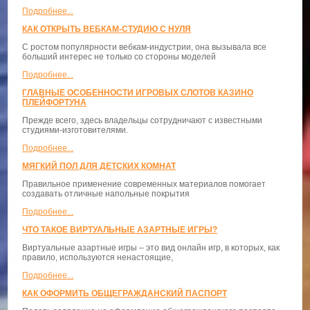
Подробнее...
КАК ОТКРЫТЬ ВЕБКАМ-СТУДИЮ С НУЛЯ
С ростом популярности вебкам-индустрии, она вызывала все
больший интерес не только со стороны моделей
Подробнее...
ГЛАВНЫЕ ОСОБЕННОСТИ ИГРОВЫХ СЛОТОВ КАЗИНО
ПЛЕЙФОРТУНА
Прежде всего, здесь владельцы сотрудничают с известными
студиями-изготовителями.
Подробнее...
МЯГКИЙ ПОЛ ДЛЯ ДЕТСКИХ КОМНАТ
Правильное применение современных материалов помогает
создавать отличные напольные покрытия
Подробнее...
ЧТО ТАКОЕ ВИРТУАЛЬНЫЕ АЗАРТНЫЕ ИГРЫ?
Виртуальные азартные игры – это вид онлайн игр, в которых, как
правило, используются ненастоящие,
Подробнее...
КАК ОФОРМИТЬ ОБЩЕГРАЖДАНСКИЙ ПАСПОРТ