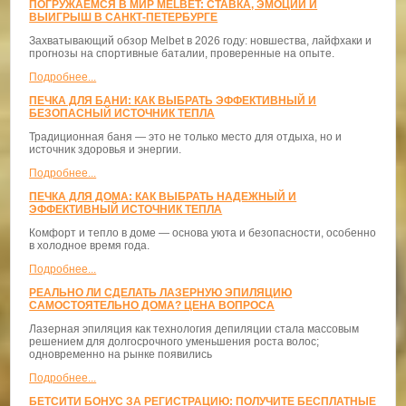
ПОГРУЖАЕМСЯ В МИР MELBET: СТАВКА, ЭМОЦИИ И
ВЫИГРЫШ В САНКТ-ПЕТЕРБУРГЕ
Захватывающий обзор Melbet в 2026 году: новшества, лайфхаки и
прогнозы на спортивные баталии, проверенные на опыте.
Подробнее...
ПЕЧКА ДЛЯ БАНИ: КАК ВЫБРАТЬ ЭФФЕКТИВНЫЙ И
БЕЗОПАСНЫЙ ИСТОЧНИК ТЕПЛА
Традиционная баня — это не только место для отдыха, но и
источник здоровья и энергии.
Подробнее...
ПЕЧКА ДЛЯ ДОМА: КАК ВЫБРАТЬ НАДЕЖНЫЙ И
ЭФФЕКТИВНЫЙ ИСТОЧНИК ТЕПЛА
Комфорт и тепло в доме — основа уюта и безопасности, особенно
в холодное время года.
Подробнее...
РЕАЛЬНО ЛИ СДЕЛАТЬ ЛАЗЕРНУЮ ЭПИЛЯЦИЮ
САМОСТОЯТЕЛЬНО ДОМА? ЦЕНА ВОПРОСА
Лазерная эпиляция как технология депиляции стала массовым
решением для долгосрочного уменьшения роста волос;
одновременно на рынке появились
Подробнее...
БЕТСИТИ БОНУС ЗА РЕГИСТРАЦИЮ: ПОЛУЧИТЕ БЕСПЛАТНЫЕ