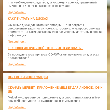
или необходимое средство для коррекции зрения, правильный
выбор линз для очков важен во всех случаях.
Подробнее...
КАК ПЕЧАТАТЬ НА ДИСКАХ
Обычные диски для этого непригодны — они покрыты
специальным защитным слоем, с которого краска просто сползает.
Кроме того, на таких дисках обычно размещены логотипы и прочая
информация
Подробнее...
ТЕХНОЛОГИЯ DVD - ВСЁ, ЧТО ВЫ ХОТЕЛИ ЗНАТЬ...
За последние годы приводы CD-RW стали привычными для всех
пользователей.
Подробнее...
ПОЛЕЗНАЯ ИНФОРМАЦИЯ
СКАЧАТЬ МЕЛБЕТ - ПРИЛОЖЕНИЕ MELBET ДЛЯ ANDROID, IOS И
ПК
Melbet — современное приложение для спортивных ставок и live-
событий, доступное на смартфонах и компьютерах.
Подробнее...