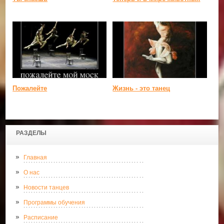
Пожалейте
Жизнь - это танец
РАЗДЕЛЫ
Главная
О нас
Новости танцев
Программы обучения
Расписание