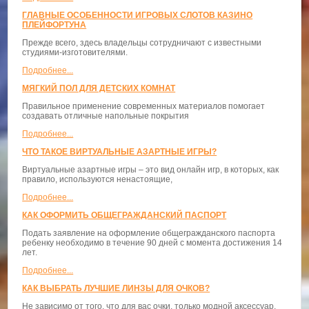
ГЛАВНЫЕ ОСОБЕННОСТИ ИГРОВЫХ СЛОТОВ КАЗИНО
ПЛЕЙФОРТУНА
Прежде всего, здесь владельцы сотрудничают с известными
студиями-изготовителями.
Подробнее...
МЯГКИЙ ПОЛ ДЛЯ ДЕТСКИХ КОМНАТ
Правильное применение современных материалов помогает
создавать отличные напольные покрытия
Подробнее...
ЧТО ТАКОЕ ВИРТУАЛЬНЫЕ АЗАРТНЫЕ ИГРЫ?
Виртуальные азартные игры – это вид онлайн игр, в которых, как
правило, используются ненастоящие,
Подробнее...
КАК ОФОРМИТЬ ОБЩЕГРАЖДАНСКИЙ ПАСПОРТ
Подать заявление на оформление общегражданского паспорта
ребенку необходимо в течение 90 дней с момента достижения 14
лет.
Подробнее...
КАК ВЫБРАТЬ ЛУЧШИЕ ЛИНЗЫ ДЛЯ ОЧКОВ?
Не зависимо от того, что для вас очки, только модной аксессуар,