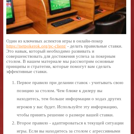
Один из ключевых аспектов игры в онлайн-покер
https://netpokerok.org/pc-client/
- делать правильные ставки.
Это навык, который необходимо развивать и
совершенствовать для достижения успеха за покерным
столом. В нашем материале мы рассмотрим основные
принципы и стратегии, которые помогут вам сделать
эффективные ставки.
Первое правило при делании ставок - учитывать свою
позицию за столом. Чем ближе к дилеру вы
находитесь, тем больше информации о ходах других
игроков у вас будет. Используйте эту информацию,
чтобы принять решение о размере вашей ставки.
Второе правило - адаптироваться к текущей ситуации
игры. Если вы находитесь за столом с агрессивными