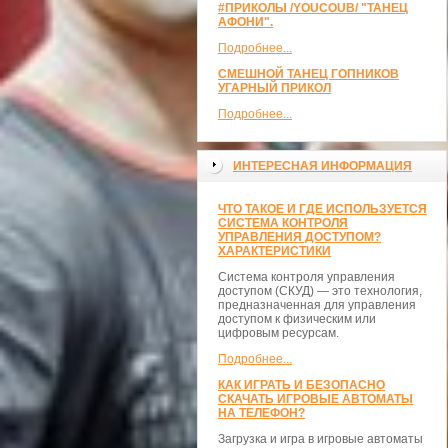
#ПРИКОЛЫ /YOUCOUB/ "ТАНЕЦ
АФОНИ".
Подробнее...
СМЕШНОЙ ТАНЕЦ ГОПНИКОВ
УГАРНЫЙ ПРИКОЛ
Подробнее...
ИНТЕРЕСНАЯ ИНФОРМАЦИЯ
ЧТО ТАКОЕ И ГДЕ ИСПОЛЬЗУЕТСЯ
СИСТЕМА КОНТРОЛЯ
УПРАВЛЕНИЯ ДОСТУПОМ?
ХАРАКТЕРИСТИКИ
Система контроля управления
доступом (СКУД) — это технология,
предназначенная для управления
доступом к физическим или
цифровым ресурсам.
Подробнее...
КАК ИГРАТЬ И БЕЗОПАСНО
СКАЧАТЬ ИГРОВЫЕ АВТОМАТЫ
НА ТЕЛЕФОН?
Загрузка и игра в игровые автоматы