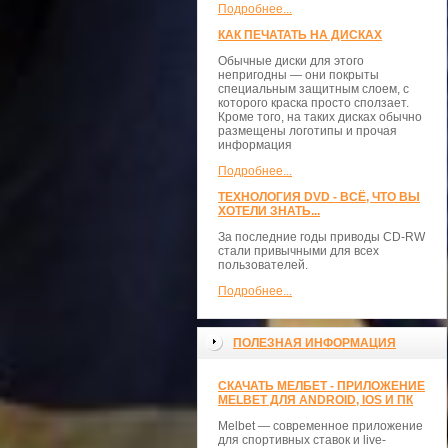
Подробнее...
КАК ПЕЧАТАТЬ НА ДИСКАХ
Обычные диски для этого
непригодны — они покрыты
специальным защитным слоем, с
которого краска просто сползает.
Кроме того, на таких дисках обычно
размещены логотипы и прочая
информация
Подробнее...
ТЕХНОЛОГИЯ DVD - ВСЁ, ЧТО ВЫ
ХОТЕЛИ ЗНАТЬ...
За последние годы приводы CD-RW
стали привычными для всех
пользователей.
Подробнее...
ПОЛЕЗНАЯ ИНФОРМАЦИЯ
СКАЧАТЬ МЕЛБЕТ - ПРИЛОЖЕНИЕ
MELBET ДЛЯ ANDROID, IOS И ПК
Melbet — современное приложение
для спортивных ставок и live-