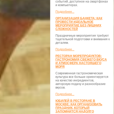
событий, доступное на смартфонах
и компьютерах.
Подробнее...
ОРГАНИЗАЦИЯ БАНКЕТА: КАК
ПРОВЕСТИ ИДЕАЛЬНОЕ
МЕРОПРИЯТИЕ БЕЗ ЛИШНИХ
СЛОЖНОСТЕЙ
Праздничные мероприятия требуют
тщательной подготовки и внимания к
деталям.
Подробнее...
РЕСТОРАН МОРЕПРОДУКТОВ:
ГАСТРОНОМИЯ СВЕЖЕГО ВКУСА
И АТМОСФЕРА НАСТОЯЩЕГО
МОРЯ
Современная гастрономическая
культура все больше ориентируется
на качество ингредиентов,
авторскую подачу и разнообразие
вкусов.
Подробнее...
ЮБИЛЕЙ В РЕСТОРАНЕ В
МОСКВЕ: КАК ОРГАНИЗОВАТЬ
ПРАЗДНИК, КОТОРЫЙ
ЗАПОМНИТСЯ НАДОЛГО