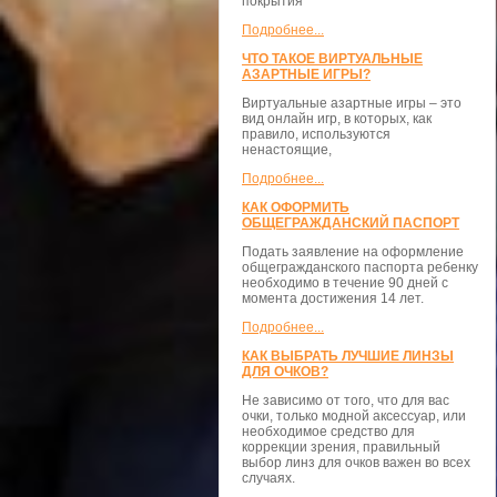
покрытия
Подробнее...
ЧТО ТАКОЕ ВИРТУАЛЬНЫЕ
АЗАРТНЫЕ ИГРЫ?
Виртуальные азартные игры – это
вид онлайн игр, в которых, как
правило, используются
ненастоящие,
Подробнее...
КАК ОФОРМИТЬ
ОБЩЕГРАЖДАНСКИЙ ПАСПОРТ
Подать заявление на оформление
общегражданского паспорта ребенку
необходимо в течение 90 дней с
момента достижения 14 лет.
Подробнее...
КАК ВЫБРАТЬ ЛУЧШИЕ ЛИНЗЫ
ДЛЯ ОЧКОВ?
Не зависимо от того, что для вас
очки, только модной аксессуар, или
необходимое средство для
коррекции зрения, правильный
выбор линз для очков важен во всех
случаях.