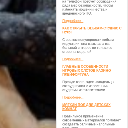
на телефон требует соблюдения
ряда мер безопасности, чтобы
избежать мошенничества и
вредоносного ПО.
Подробнее...
КАК ОТКРЫТЬ ВЕБКАМ-СТУДИЮ С
НУЛЯ
С ростом популярности вебкам-
индустрии, она вызывала все
больший интерес не только со
стороны моделей
Подробнее...
ГЛАВНЫЕ ОСОБЕННОСТИ
ИГРОВЫХ СЛОТОВ КАЗИНО
ПЛЕЙФОРТУНА
Прежде всего, здесь владельцы
сотрудничают с известными
студиями-изготовителями.
Подробнее...
МЯГКИЙ ПОЛ ДЛЯ ДЕТСКИХ
КОМНАТ
Правильное применение
современных материалов помогает
создавать отличные напольные