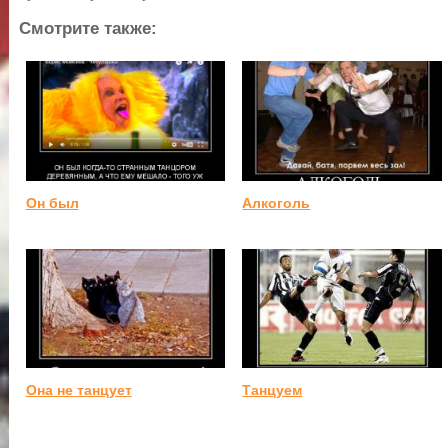
Смотрите также:
Он был
Алкоголь
Она не танцует
Танцуем