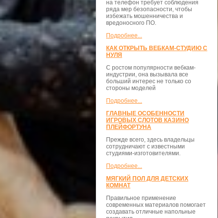
на телефон требует соблюдения
ряда мер безопасности, чтобы
избежать мошенничества и
вредоносного ПО.
Подробнее...
КАК ОТКРЫТЬ ВЕБКАМ-СТУДИЮ С
НУЛЯ
С ростом популярности вебкам-
индустрии, она вызывала все
больший интерес не только со
стороны моделей
Подробнее...
ГЛАВНЫЕ ОСОБЕННОСТИ
ИГРОВЫХ СЛОТОВ КАЗИНО
ПЛЕЙФОРТУНА
Прежде всего, здесь владельцы
сотрудничают с известными
студиями-изготовителями.
Подробнее...
МЯГКИЙ ПОЛ ДЛЯ ДЕТСКИХ
КОМНАТ
Правильное применение
современных материалов помогает
создавать отличные напольные