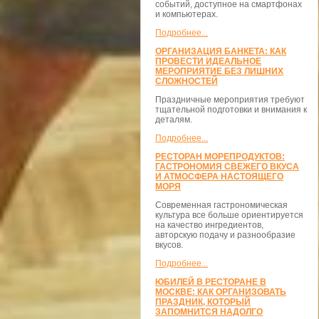
событий, доступное на смартфонах
и компьютерах.
Подробнее...
ОРГАНИЗАЦИЯ БАНКЕТА: КАК
ПРОВЕСТИ ИДЕАЛЬНОЕ
МЕРОПРИЯТИЕ БЕЗ ЛИШНИХ
СЛОЖНОСТЕЙ
Праздничные мероприятия требуют
тщательной подготовки и внимания к
деталям.
Подробнее...
РЕСТОРАН МОРЕПРОДУКТОВ:
ГАСТРОНОМИЯ СВЕЖЕГО ВКУСА
И АТМОСФЕРА НАСТОЯЩЕГО
МОРЯ
Современная гастрономическая
культура все больше ориентируется
на качество ингредиентов,
авторскую подачу и разнообразие
вкусов.
Подробнее...
ЮБИЛЕЙ В РЕСТОРАНЕ В
МОСКВЕ: КАК ОРГАНИЗОВАТЬ
ПРАЗДНИК, КОТОРЫЙ
ЗАПОМНИТСЯ НАДОЛГО