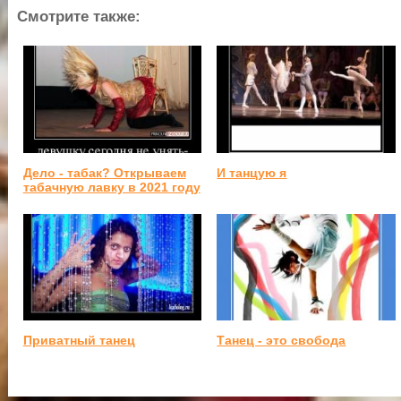
Смотрите также:
Дело - табак? Открываем
И танцую я
табачную лавку в 2021 году
Приватный танец
Танец - это свобода