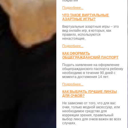
покрытия
Подробнее...
ЧТО ТАКОЕ ВИРТУАЛЬНЫЕ
АЗАРТНЫЕ ИГРЫ?
Виртуальные азартные игры – это
вид онлайн игр, в которых, как
правило, используются
ненастоящие,
Подробнее...
КАК ОФОРМИТЬ
ОБЩЕГРАЖДАНСКИЙ ПАСПОРТ
Подать заявление на оформление
общегражданского паспорта ребенку
необходимо в течение 90 дней с
момента достижения 14 лет.
Подробнее...
КАК ВЫБРАТЬ ЛУЧШИЕ ЛИНЗЫ
ДЛЯ ОЧКОВ?
Не зависимо от того, что для вас
очки, только модной аксессуар, или
необходимое средство для
коррекции зрения, правильный
выбор линз для очков важен во всех
случаях.