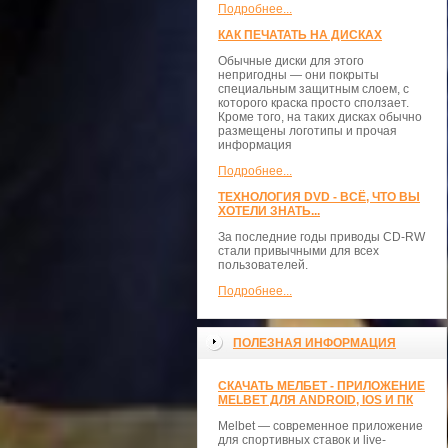
Подробнее...
КАК ПЕЧАТАТЬ НА ДИСКАХ
Обычные диски для этого
непригодны — они покрыты
специальным защитным слоем, с
которого краска просто сползает.
Кроме того, на таких дисках обычно
размещены логотипы и прочая
информация
Подробнее...
ТЕХНОЛОГИЯ DVD - ВСЁ, ЧТО ВЫ
ХОТЕЛИ ЗНАТЬ...
За последние годы приводы CD-RW
стали привычными для всех
пользователей.
Подробнее...
ПОЛЕЗНАЯ ИНФОРМАЦИЯ
СКАЧАТЬ МЕЛБЕТ - ПРИЛОЖЕНИЕ
MELBET ДЛЯ ANDROID, IOS И ПК
Melbet — современное приложение
для спортивных ставок и live-