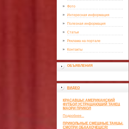
Фото
Интересная информация
Полезная информация
Статьи
Реклама на портале
Контакты
ОБЪЯВЛЕНИЯ
ВИДЕО
КРАСАВЦЫ! АМЕРИКАНСКИЙ
ФУТБОЛ УСТРАШАЮЩИЙ ТАНЕЦ
МАОРИ ПРИКОЛ
Подробнее...
ПРИКОЛЬНЫЕ СМЕШНЫЕ ТАНЦЫ.
СМОТРИ ОБХАХОЧЕШСЯ!