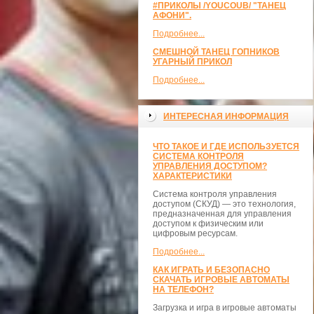
#ПРИКОЛЫ /YOUCOUB/ "ТАНЕЦ
АФОНИ".
Подробнее...
СМЕШНОЙ ТАНЕЦ ГОПНИКОВ
УГАРНЫЙ ПРИКОЛ
Подробнее...
ИНТЕРЕСНАЯ ИНФОРМАЦИЯ
ЧТО ТАКОЕ И ГДЕ ИСПОЛЬЗУЕТСЯ
СИСТЕМА КОНТРОЛЯ
УПРАВЛЕНИЯ ДОСТУПОМ?
ХАРАКТЕРИСТИКИ
Система контроля управления
доступом (СКУД) — это технология,
предназначенная для управления
доступом к физическим или
цифровым ресурсам.
Подробнее...
КАК ИГРАТЬ И БЕЗОПАСНО
СКАЧАТЬ ИГРОВЫЕ АВТОМАТЫ
НА ТЕЛЕФОН?
Загрузка и игра в игровые автоматы