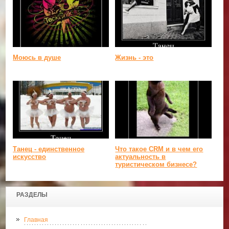
Моюсь в душе
Жизнь - это
Танец - единственное
Что такое CRM и в чем его
искусство
актуальность в
туристическом бизнесе?
РАЗДЕЛЫ
Главная