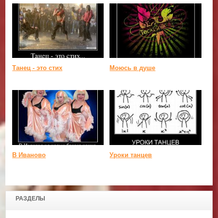
Танец - это стих
Моюсь в душе
В Иваново
Уроки танцев
РАЗДЕЛЫ