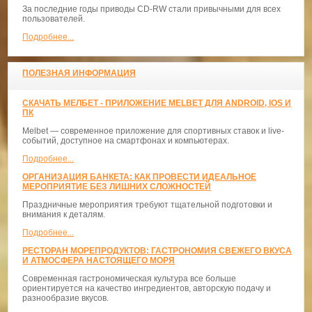
За последние годы приводы CD-RW стали привычными для всех
пользователей.
Подробнее...
ПОЛЕЗНАЯ ИНФОРМАЦИЯ
СКАЧАТЬ МЕЛБЕТ - ПРИЛОЖЕНИЕ MELBET ДЛЯ ANDROID, IOS И
ПК
Melbet — современное приложение для спортивных ставок и live-
событий, доступное на смартфонах и компьютерах.
Подробнее...
ОРГАНИЗАЦИЯ БАНКЕТА: КАК ПРОВЕСТИ ИДЕАЛЬНОЕ
МЕРОПРИЯТИЕ БЕЗ ЛИШНИХ СЛОЖНОСТЕЙ
Праздничные мероприятия требуют тщательной подготовки и
внимания к деталям.
Подробнее...
РЕСТОРАН МОРЕПРОДУКТОВ: ГАСТРОНОМИЯ СВЕЖЕГО ВКУСА
И АТМОСФЕРА НАСТОЯЩЕГО МОРЯ
Современная гастрономическая культура все больше
ориентируется на качество ингредиентов, авторскую подачу и
разнообразие вкусов.