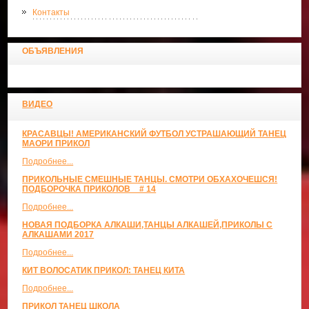
Контакты
ОБЪЯВЛЕНИЯ
ВИДЕО
КРАСАВЦЫ! АМЕРИКАНСКИЙ ФУТБОЛ УСТРАШАЮЩИЙ ТАНЕЦ
МАОРИ ПРИКОЛ
Подробнее...
ПРИКОЛЬНЫЕ СМЕШНЫЕ ТАНЦЫ. СМОТРИ ОБХАХОЧЕШСЯ!
ПОДБОРОЧКА ПРИКОЛОВ _ # 14
Подробнее...
НОВАЯ ПОДБОРКА АЛКАШИ,ТАНЦЫ АЛКАШЕЙ,ПРИКОЛЫ С
АЛКАШАМИ 2017
Подробнее...
КИТ ВОЛОСАТИК ПРИКОЛ: ТАНЕЦ КИТА
Подробнее...
ПРИКОЛ ТАНЕЦ ШКОЛА