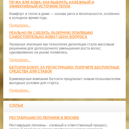
ПЕЧКА ДЛЯ ДОМА: КАК ВЫБРАТЬ НАДЕЖНЫЙ И
ЭФФЕКТИВНЫЙ ИСТОЧНИК ТЕПЛА
Комфорт и тепло в доме — основа уюта и безопасности, особенно
в холодное время года.
Подробнее...
РЕАЛЬНО ЛИ СДЕЛАТЬ ЛАЗЕРНУЮ ЭПИЛЯЦИЮ
САМОСТОЯТЕЛЬНО ДОМА? ЦЕНА ВОПРОСА
Лазерная эпиляция как технология депиляции стала массовым
решением для долгосрочного уменьшения роста волос;
одновременно на рынке появились
Подробнее...
БЕТСИТИ БОНУС ЗА РЕГИСТРАЦИЮ: ПОЛУЧИТЕ БЕСПЛАТНЫЕ
СРЕДСТВА ДЛЯ СТАВОК
Букмекерская компания Бетсити предлагает новым пользователям
выгодные условия для старта.
Подробнее...
СТАТЬИ
РЕСТАВРАЦИИ ПО ЛЕПНИНЕ В МОСКВЕ
Реставрация лепнины - сложный и ответственный процесс,