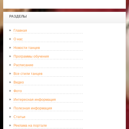
РАЗДЕЛЫ
Главная
О нас
Новости танцев
Программы обучения
Расписание
Все стили танцев
Видео
Фото
Интересная информация
Полезная информация
Статьи
Реклама на портале