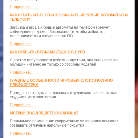
Подробнее...
КАК ИГРАТЬ И БЕЗОПАСНО СКАЧАТЬ ИГРОВЫЕ АВТОМАТЫ НА
ТЕЛЕФОН?
Загрузка и игра в игровые автоматы на телефон требует
соблюдения ряда мер безопасности, чтобы избежать
мошенничества и вредоносного ПО.
Подробнее...
КАК ОТКРЫТЬ ВЕБКАМ-СТУДИЮ С НУЛЯ
С ростом популярности вебкам-индустрии, она вызывала все
больший интерес не только со стороны моделей
Подробнее...
ГЛАВНЫЕ ОСОБЕННОСТИ ИГРОВЫХ СЛОТОВ КАЗИНО
ПЛЕЙФОРТУНА
Прежде всего, здесь владельцы сотрудничают с известными
студиями-изготовителями.
Подробнее...
МЯГКИЙ ПОЛ ДЛЯ ДЕТСКИХ КОМНАТ
Правильное применение современных материалов помогает
создавать отличные напольные покрытия
Подробнее...