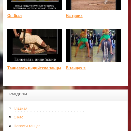
Он был
На троих
Танцевать индийские танцы
В танцах я
РАЗДЕЛЫ
Главная
О нас
Новости танцев