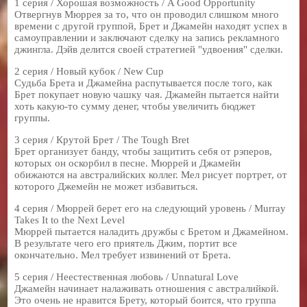
1 серия / Хорошая возможность / A Good Opportunity
Отвергнув Мюррея за то, что он проводил слишком много
времени с другой группой, Брет и Джамейн находят успех в
самоуправлении и заключают сделку на запись рекламного
джингла. Дэйв делится своей стратегией "удвоения" сделки.
2 серия / Новый кубок / New Cup
Судьба Брета и Джамейна распутывается после того, как
Брет покупает новую чашку чая. Джамейн пытается найти
хоть какую-то сумму денег, чтобы увеличить бюджет
группы.
3 серия / Крутой Брет / The Tough Bret
Брет организует банду, чтобы защитить себя от рэперов,
которых он оскорбил в песне. Мюррей и Джамейн
обижаются на австралийских коллег. Мел рисует портрет, от
которого Джемейн не может избавиться.
4 серия / Мюррей берет его на следующий уровень / Murray
Takes It to the Next Level
Мюррей пытается наладить дружбы с Бретом и Джамейном.
В результате чего его приятель Джим, портит все
окончательно. Мел требует извинений от Брета.
5 серия / Неестественная любовь / Unnatural Love
Джамейн начинает налаживать отношения с австралийкой.
Это очень не нравится Брету, который боится, что группа