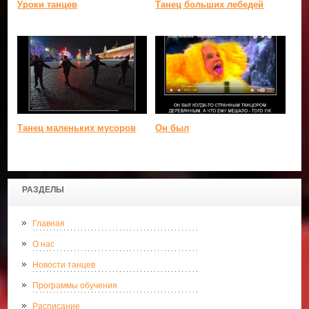
Уроки танцев
Танец больших лебедей
Танец маленьких мусоров
Он был
РАЗДЕЛЫ
Главная
О нас
Новости танцев
Программы обучения
Расписание