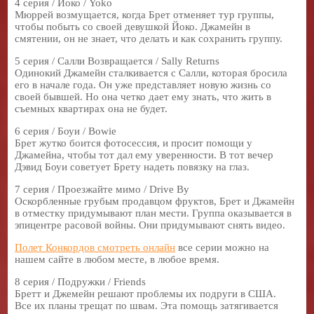
4 серия / Йоко / Yoko
Мюррей возмущается, когда Брет отменяет тур группы,
чтобы побыть со своей девушкой Йоко. Джамейн в
смятении, он не знает, что делать и как сохранить группу.
5 серия / Салли Возвращается / Sally Returns
Одинокий Джамейн сталкивается с Салли, которая бросила
его в начале года. Он уже представляет новую жизнь со
своей бывшей. Но она четко дает ему знать, что жить в
съемных квартирах она не будет.
6 серия / Боуи / Bowie
Брет жутко боится фотосессия, и просит помощи у
Джамейна, чтобы тот дал ему уверенности. В тот вечер
Дэвид Боуи советует Брету надеть повязку на глаз.
7 серия / Проезжайте мимо / Drive By
Оскорбленные грубым продавцом фруктов, Брет и Джамейн
в отместку придумывают план мести. Группа оказывается в
эпицентре расовой войны. Они придумывают снять видео.
Полет Конкордов смотреть онлайн
все серии можно на
нашем сайте в любом месте, в любое время.
8 серия / Подружки / Friends
Бретт и Джемейн решают проблемы их подруги в США.
Все их планы трещат по швам. Эта помощь затягивается