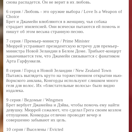
снова распадется. Он не верит в их любовь.
6 серия / Любовь - это оружие выбора / Love Is a Weapon of
Choice
Брет и Джамейн влюбляются в женщину, чья собака
страдает эпилепсией. Они всячески пытаются ей помочь и
пишут об этом весьма странную песню.
7 серия / Премьер-министр / Prime Minister
Мюррей устраивает президентскую встречу для премьер-
министра Новой Зеландии в Белом Доме. Трибьют-концерт
заканчивается тем, что Джамейн связывается с фанатиком
Арта Гарфункеля.
8 серия / Город в Новой Зеландии / New Zealand Town
Пытаясь выглядеть круто на торжественном открытии нью-
йоркского анклава, Конгорды используют слишком много
геля для волос. Их «блистательные волосы» было видно
издалека.
9 серия / Ведомые / Wingmen
Брет вербует Джамейна и Дэйва, чтобы помочь ему найти
девушку. Мюррей сожалеет, что сделал Грега своим козлом
отпущения. Конкорды отлично проводят вечер и
совершенно забывают их цель.
10 серия / Выселены / Evicted