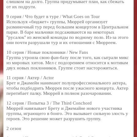
слишком на долго. Группа придумывает план, как сбежать
от их подруги.
9 серия / Что будет в туре / What Goes on Tour
Используя «бюджет» группы, Мюррей организует
разминочный тур перед большим концертом в Центральном
парке. В баре мальчики подсаживаются на некоторых
"русалок" из женской команды по водному поло. Из-за этого
они почти разрушали тур и их отношения с Мюрреем.
10 серия / Новые поклонники / New Fans
Группа утроила свою фан-базу после того, как сыграли микс
из мировых хитов. Мел с подозрением относится к мотивам
двух новых поклонников. Группе стоит насторожиться.
11 серия / Актер / Actor
Брет и Джамейн нанимают полупрофессионального актера,
чтобы подбодрить Мюррея после ужасного концерта. Актер
перегибает палку. Мюррей в полном разочаровании.
12 серия / Попытка 3 / The Third Conchord
Мюррей навязывает Брету и Джемайне нового участника
группы, играющего в бонго. Это вызывает сильную злость у
героев. Это решение может разрушить группу.
2 сезон