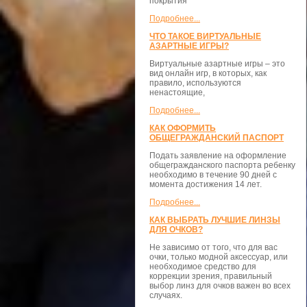
покрытия
Подробнее...
ЧТО ТАКОЕ ВИРТУАЛЬНЫЕ
АЗАРТНЫЕ ИГРЫ?
Виртуальные азартные игры – это
вид онлайн игр, в которых, как
правило, используются
ненастоящие,
Подробнее...
КАК ОФОРМИТЬ
ОБЩЕГРАЖДАНСКИЙ ПАСПОРТ
Подать заявление на оформление
общегражданского паспорта ребенку
необходимо в течение 90 дней с
момента достижения 14 лет.
Подробнее...
КАК ВЫБРАТЬ ЛУЧШИЕ ЛИНЗЫ
ДЛЯ ОЧКОВ?
Не зависимо от того, что для вас
очки, только модной аксессуар, или
необходимое средство для
коррекции зрения, правильный
выбор линз для очков важен во всех
случаях.