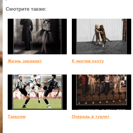
Смотрите также:
Жизнь заражает
К чертям охоту
Танцуем
Очередь в туалет