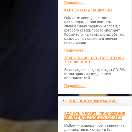
Подробнее...
КАК ПЕЧАТАТЬ НА ДИСКАХ
Обычные диски для этого
непригодны — они покрыты
специальным защитным слоем, с
которого краска просто сползает.
Кроме того, на таких дисках обычно
размещены логотипы и прочая
информация
Подробнее...
ТЕХНОЛОГИЯ DVD - ВСЁ, ЧТО ВЫ
ХОТЕЛИ ЗНАТЬ...
За последние годы приводы CD-RW
стали привычными для всех
пользователей.
Подробнее...
ПОЛЕЗНАЯ ИНФОРМАЦИЯ
СКАЧАТЬ МЕЛБЕТ - ПРИЛОЖЕНИЕ
MELBET ДЛЯ ANDROID, IOS И ПК
Melbet — современное приложение
для спортивных ставок и live-