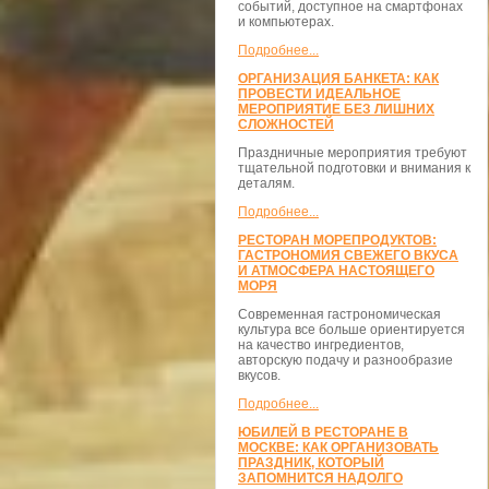
событий, доступное на смартфонах
и компьютерах.
Подробнее...
ОРГАНИЗАЦИЯ БАНКЕТА: КАК
ПРОВЕСТИ ИДЕАЛЬНОЕ
МЕРОПРИЯТИЕ БЕЗ ЛИШНИХ
СЛОЖНОСТЕЙ
Праздничные мероприятия требуют
тщательной подготовки и внимания к
деталям.
Подробнее...
РЕСТОРАН МОРЕПРОДУКТОВ:
ГАСТРОНОМИЯ СВЕЖЕГО ВКУСА
И АТМОСФЕРА НАСТОЯЩЕГО
МОРЯ
Современная гастрономическая
культура все больше ориентируется
на качество ингредиентов,
авторскую подачу и разнообразие
вкусов.
Подробнее...
ЮБИЛЕЙ В РЕСТОРАНЕ В
МОСКВЕ: КАК ОРГАНИЗОВАТЬ
ПРАЗДНИК, КОТОРЫЙ
ЗАПОМНИТСЯ НАДОЛГО