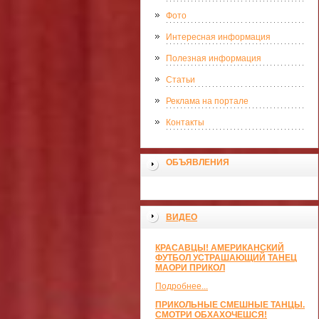
Фото
Интересная информация
Полезная информация
Статьи
Реклама на портале
Контакты
ОБЪЯВЛЕНИЯ
ВИДЕО
КРАСАВЦЫ! АМЕРИКАНСКИЙ
ФУТБОЛ УСТРАШАЮЩИЙ ТАНЕЦ
МАОРИ ПРИКОЛ
Подробнее...
ПРИКОЛЬНЫЕ СМЕШНЫЕ ТАНЦЫ.
СМОТРИ ОБХАХОЧЕШСЯ!