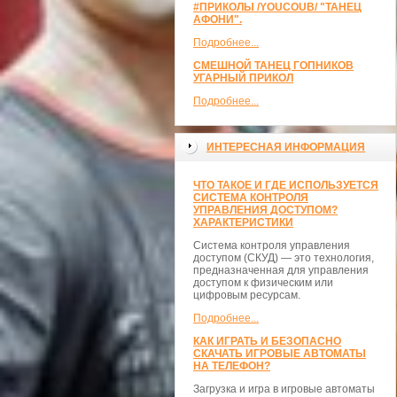
#ПРИКОЛЫ /YOUCOUB/ "ТАНЕЦ
АФОНИ".
Подробнее...
СМЕШНОЙ ТАНЕЦ ГОПНИКОВ
УГАРНЫЙ ПРИКОЛ
Подробнее...
ИНТЕРЕСНАЯ ИНФОРМАЦИЯ
ЧТО ТАКОЕ И ГДЕ ИСПОЛЬЗУЕТСЯ
СИСТЕМА КОНТРОЛЯ
УПРАВЛЕНИЯ ДОСТУПОМ?
ХАРАКТЕРИСТИКИ
Система контроля управления
доступом (СКУД) — это технология,
предназначенная для управления
доступом к физическим или
цифровым ресурсам.
Подробнее...
КАК ИГРАТЬ И БЕЗОПАСНО
СКАЧАТЬ ИГРОВЫЕ АВТОМАТЫ
НА ТЕЛЕФОН?
Загрузка и игра в игровые автоматы