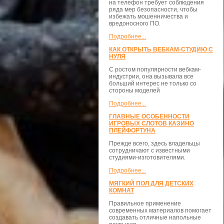
на телефон требует соблюдения
ряда мер безопасности, чтобы
избежать мошенничества и
вредоносного ПО.
Подробнее...
КАК ОТКРЫТЬ ВЕБКАМ-СТУДИЮ С
НУЛЯ
С ростом популярности вебкам-
индустрии, она вызывала все
больший интерес не только со
стороны моделей
Подробнее...
ГЛАВНЫЕ ОСОБЕННОСТИ
ИГРОВЫХ СЛОТОВ КАЗИНО
ПЛЕЙФОРТУНА
Прежде всего, здесь владельцы
сотрудничают с известными
студиями-изготовителями.
Подробнее...
МЯГКИЙ ПОЛ ДЛЯ ДЕТСКИХ
КОМНАТ
Правильное применение
современных материалов помогает
создавать отличные напольные