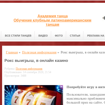
Академия танца
Обучение клубным латиноамериканским
танцам
ВСЕ СТИЛИ ТАНЦЕВ
ВИДЕО
ФОТО
СТАТЬИ
РЕКЛАМА НА
Главная
»
Полезная информация
»
Рокс выигрыш, в онлайн каз
Рокс выигрыш, в онлайн казино
Рубрика:
Полезная информация
Опубликовано: 14 сентября 2020, 21:54
Просмотров: 3488
Попробуйте игру в инт
Пользователи, зашедши
максимально приближены
большой приз на сайте.