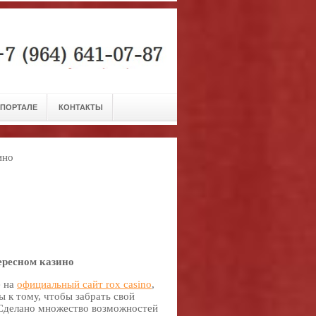
 ПОРТАЛЕ
КОНТАКТЫ
ино
ересном казино
е на
официальный сайт rox casino
,
 к тому, чтобы забрать свой
 Сделано множество возможностей