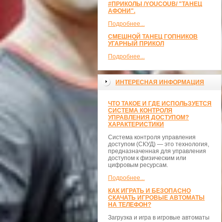
#ПРИКОЛЫ /YOUCOUB/ "ТАНЕЦ
АФОНИ".
Подробнее...
СМЕШНОЙ ТАНЕЦ ГОПНИКОВ
УГАРНЫЙ ПРИКОЛ
Подробнее...
ИНТЕРЕСНАЯ ИНФОРМАЦИЯ
ЧТО ТАКОЕ И ГДЕ ИСПОЛЬЗУЕТСЯ
СИСТЕМА КОНТРОЛЯ
УПРАВЛЕНИЯ ДОСТУПОМ?
ХАРАКТЕРИСТИКИ
Система контроля управления
доступом (СКУД) — это технология,
предназначенная для управления
доступом к физическим или
цифровым ресурсам.
Подробнее...
КАК ИГРАТЬ И БЕЗОПАСНО
СКАЧАТЬ ИГРОВЫЕ АВТОМАТЫ
НА ТЕЛЕФОН?
Загрузка и игра в игровые автоматы