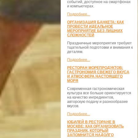
событий, доступное на смартфонах
и компьютерах.
Подробнее...
ОРГАНИЗАЦИЯ БАНКЕТА: КАК
ПРОВЕСТИ ИДЕАЛЬНОЕ
МЕРОПРИЯТИЕ БЕЗ ЛИШНИХ
СЛОЖНОСТЕЙ
Праздничные мероприятия требуют
тщательной подготовки и внимания к
деталям.
Подробнее...
РЕСТОРАН МОРЕПРОДУКТОВ:
ГАСТРОНОМИЯ СВЕЖЕГО ВКУСА
И АТМОСФЕРА НАСТОЯЩЕГО
МОРЯ
Современная гастрономическая
культура все больше ориентируется
на качество ингредиентов,
авторскую подачу и разнообразие
вкусов.
Подробнее...
ЮБИЛЕЙ В РЕСТОРАНЕ В
МОСКВЕ: КАК ОРГАНИЗОВАТЬ
ПРАЗДНИК, КОТОРЫЙ
ЗАПОМНИТСЯ НАДОЛГО