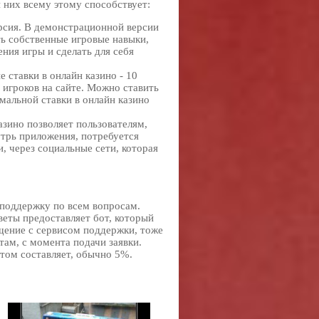
и них всему этому способствует:
ия. В демонстрационной версии
ь собственные игровые навыки,
ения игры и сделать для себя
ставки в онлайн казино - 10
 игроков на сайте. Можно ставить
мальной ставки в онлайн казино
зино позволяет пользователям,
утрь приложения, потребуется
 через социальные сети, которая
 поддержку по всем вопросам.
веты предоставляет бот, который
бщение с сервисом поддержки, тоже
ам, с момента подачи заявки.
этом составляет, обычно 5%.