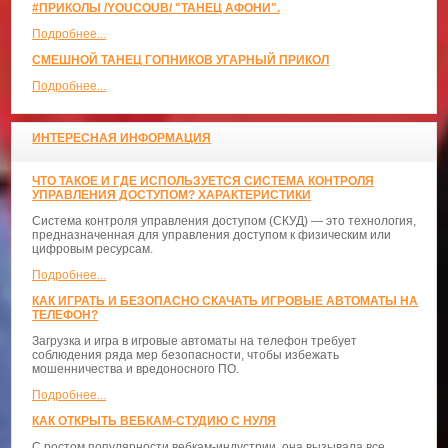
#ПРИКОЛЫ /YOUCOUB/ "ТАНЕЦ АФОНИ".
Подробнее...
СМЕШНОЙ ТАНЕЦ ГОПНИКОВ УГАРНЫЙ ПРИКОЛ
Подробнее...
ИНТЕРЕСНАЯ ИНФОРМАЦИЯ
ЧТО ТАКОЕ И ГДЕ ИСПОЛЬЗУЕТСЯ СИСТЕМА КОНТРОЛЯ
УПРАВЛЕНИЯ ДОСТУПОМ? ХАРАКТЕРИСТИКИ
Система контроля управления доступом (СКУД) — это технология,
предназначенная для управления доступом к физическим или
цифровым ресурсам.
Подробнее...
КАК ИГРАТЬ И БЕЗОПАСНО СКАЧАТЬ ИГРОВЫЕ АВТОМАТЫ НА
ТЕЛЕФОН?
Загрузка и игра в игровые автоматы на телефон требует
соблюдения ряда мер безопасности, чтобы избежать
мошенничества и вредоносного ПО.
Подробнее...
КАК ОТКРЫТЬ ВЕБКАМ-СТУДИЮ С НУЛЯ
С ростом популярности вебкам-индустрии, она вызывала все