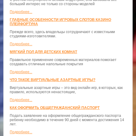
больший интерес не только со стороны моделей
Подробнее...
ГЛАВНЫЕ ОСОБЕННОСТИ ИГРОВЫХ СЛОТОВ КАЗИНО
ПЛЕЙФОРТУНА
Прежде всего, здесь владельцы сотрудничают с известными
студиями-изготовителями.
Подробнее...
МЯГКИЙ ПОЛ ДЛЯ ДЕТСКИХ КОМНАТ
Правильное применение современных материалов помогает
создавать отличные напольные покрытия
Подробнее...
ЧТО ТАКОЕ ВИРТУАЛЬНЫЕ АЗАРТНЫЕ ИГРЫ?
Виртуальные азартные игры – это вид онлайн игр, в которых, как
правило, используются ненастоящие,
Подробнее...
КАК ОФОРМИТЬ ОБЩЕГРАЖДАНСКИЙ ПАСПОРТ
Подать заявление на оформление общегражданского паспорта
ребенку необходимо в течение 90 дней с момента достижения 14
лет.
Подробнее...