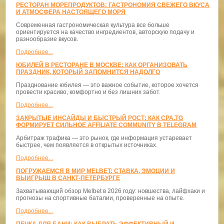
РЕСТОРАН МОРЕПРОДУКТОВ: ГАСТРОНОМИЯ СВЕЖЕГО ВКУСА
И АТМОСФЕРА НАСТОЯЩЕГО МОРЯ
Современная гастрономическая культура все больше
ориентируется на качество ингредиентов, авторскую подачу и
разнообразие вкусов.
Подробнее...
ЮБИЛЕЙ В РЕСТОРАНЕ В МОСКВЕ: КАК ОРГАНИЗОВАТЬ
ПРАЗДНИК, КОТОРЫЙ ЗАПОМНИТСЯ НАДОЛГО
Празднование юбилея — это важное событие, которое хочется
провести красиво, комфортно и без лишних забот.
Подробнее...
ЗАКРЫТЫЕ ИНСАЙДЫ И БЫСТРЫЙ РОСТ: КАК CPA.TG
ФОРМИРУЕТ СИЛЬНОЕ AFFILIATE COMMUNITY В TELEGRAM
Арбитраж трафика — это рынок, где информация устаревает
быстрее, чем появляется в открытых источниках.
Подробнее...
ПОГРУЖАЕМСЯ В МИР MELBET: СТАВКА, ЭМОЦИИ И
ВЫИГРЫШ В САНКТ-ПЕТЕРБУРГЕ
Захватывающий обзор Melbet в 2026 году: новшества, лайфхаки и
прогнозы на спортивные баталии, проверенные на опыте.
Подробнее...
ПЕЧКА ДЛЯ БАНИ: КАК ВЫБРАТЬ ЭФФЕКТИВНЫЙ И