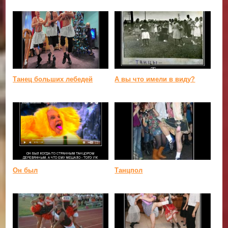
Танец больших лебедей
А вы что имели в виду?
Он был
Танцпол