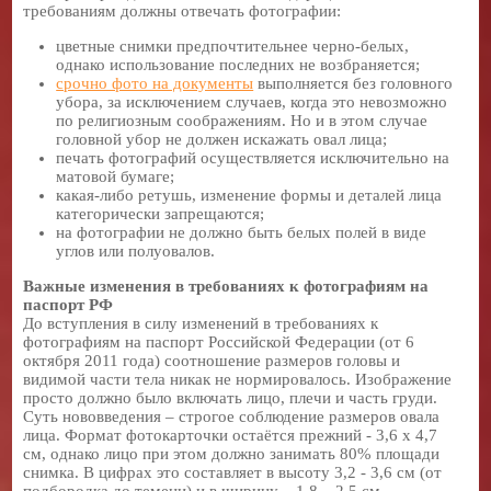
требованиям должны отвечать фотографии:
цветные снимки предпочтительнее черно-белых,
однако использование последних не возбраняется;
срочно фото на документы
выполняется без головного
убора, за исключением случаев, когда это невозможно
по религиозным соображениям. Но и в этом случае
головной убор не должен искажать овал лица;
печать фотографий осуществляется исключительно на
матовой бумаге;
какая-либо ретушь, изменение формы и деталей лица
категорически запрещаются;
на фотографии не должно быть белых полей в виде
углов или полуовалов.
Важные изменения в требованиях к фотографиям на
паспорт РФ
До вступления в силу изменений в требованиях к
фотографиям на паспорт Российской Федерации (от 6
октября 2011 года) соотношение размеров головы и
видимой части тела никак не нормировалось. Изображение
просто должно было включать лицо, плечи и часть груди.
Суть нововведения – строгое соблюдение размеров овала
лица. Формат фотокарточки остаётся прежний - 3,6 х 4,7
см, однако лицо при этом должно занимать 80% площади
снимка. В цифрах это составляет в высоту 3,2 - 3,6 см (от
подбородка до темени) и в ширину – 1,8 – 2,5 см.