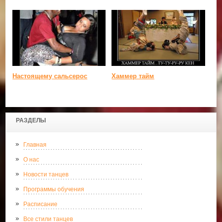
Настоящему сальсерос
Хаммер тайм
РАЗДЕЛЫ
Главная
О нас
Новости танцев
Программы обучения
Расписание
Все стили танцев