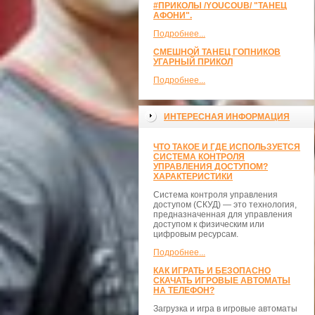
#ПРИКОЛЫ /YOUCOUB/ "ТАНЕЦ
АФОНИ".
Подробнее...
СМЕШНОЙ ТАНЕЦ ГОПНИКОВ
УГАРНЫЙ ПРИКОЛ
Подробнее...
ИНТЕРЕСНАЯ ИНФОРМАЦИЯ
ЧТО ТАКОЕ И ГДЕ ИСПОЛЬЗУЕТСЯ
СИСТЕМА КОНТРОЛЯ
УПРАВЛЕНИЯ ДОСТУПОМ?
ХАРАКТЕРИСТИКИ
Система контроля управления
доступом (СКУД) — это технология,
предназначенная для управления
доступом к физическим или
цифровым ресурсам.
Подробнее...
КАК ИГРАТЬ И БЕЗОПАСНО
СКАЧАТЬ ИГРОВЫЕ АВТОМАТЫ
НА ТЕЛЕФОН?
Загрузка и игра в игровые автоматы