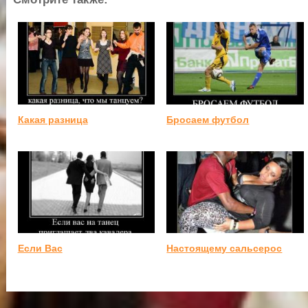
Какая разница
Бросаем футбол
Если Вас
Настоящему сальсерос