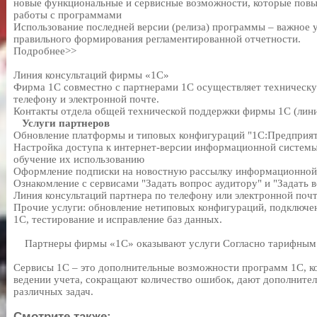
новые функциональные и сервисные возможности, которые пов
работы с программами
Использование последней версии (релиза) программы – важное у
правильного формирования регламентированной отчетности.
Подробнее>>
Линия консультаций фирмы «1С»
Фирма 1С совместно с партнерами 1С осуществляет техническу
телефону и электронной почте.
Контакты отдела общей технической поддержки фирмы 1С (лини
Услуги партнеров
Обновление платформы и типовых конфигураций "1С:Предприя
Настройка доступа к интернет-версии информационной систем
обучение их использованию
Оформление подписки на новостную рассылку информационно
Ознакомление с сервисами "Задать вопрос аудитору" и "Задать 
Линия консультаций партнера по телефону или электронной поч
Прочие услуги: обновление нетиповых конфигураций, подключе
1С, тестирование и исправление баз данных.
Партнеры фирмы «1С» оказывают услуги Согласно тарифным п
Сервисы 1С – это дополнительные возможности программ 1С, к
ведении учета, сокращают количество ошибок, дают дополнит
различных задач.
Смотрите также: