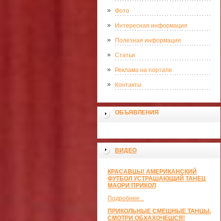
Фото
Интересная информация
Полезная информация
Статьи
Реклама на портале
Контакты
ОБЪЯВЛЕНИЯ
ВИДЕО
КРАСАВЦЫ! АМЕРИКАНСКИЙ
ФУТБОЛ УСТРАШАЮЩИЙ ТАНЕЦ
МАОРИ ПРИКОЛ
Подробнее...
ПРИКОЛЬНЫЕ СМЕШНЫЕ ТАНЦЫ.
СМОТРИ ОБХАХОЧЕШСЯ!