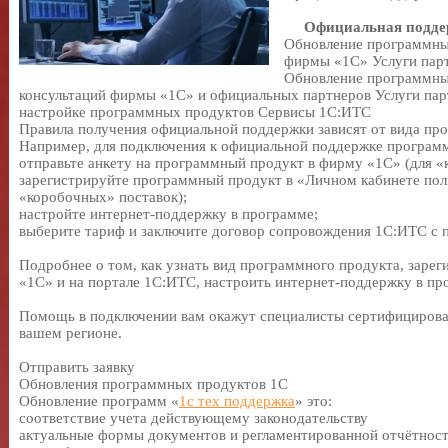
Официальная подде
Обновление программны
фирмы «1С»
Услуги пар
Обновление программны
консультаций фирмы «1С» и официальных партнеров
Услуги па
настройке программных продуктов
Сервисы 1С:ИТС
Правила получения официальной поддержки зависят от вида пр
Например, для подключения к официальной поддержке програ
отправьте анкету на программный продукт в фирму «1С» (для «
зарегистрируйте программный продукт в «Личном кабинете поль
«коробочных» поставок);
настройте интернет-поддержку в программе;
выберите тариф и заключите договор сопровождения 1С:ИТС с
Подробнее о том, как узнать вид программного продукта, заре
«1С» и на портале 1С:ИТС, настроить интернет-поддержку в п
Помощь в подключении вам окажут специалисты сертифициров
вашем регионе.
Отправить заявку
Обновления программных продуктов 1С
Обновление программ «
1с тех поддержка
» это:
соответствие учета действующему законодательству
актуальные формы документов и регламентированной отчётнос