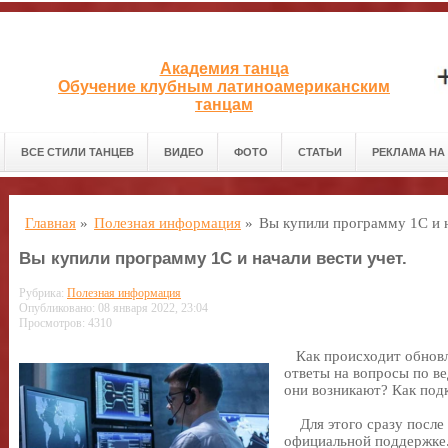
Академия танца
Обучение клубным латиноамериканским
танцам
ВСЕ СТИЛИ ТАНЦЕВ
ВИДЕО
ФОТО
СТАТЬИ
РЕКЛАМА НА
Главная
»
Полезная информация
»
Вы купили программу 1С и н
Вы купили программу 1С и начали вести учет.
Рубрика:
Полезная информация
Опубликовано: 08 января 2022, 23:04
Просмотров: 4310
Как происходит обновл
ответы на вопросы по в
они возникают? Как под
Для этого сразу после
официальной поддержке