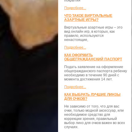
покрытия
Подробнее...
ЧТО ТАКОЕ ВИРТУАЛЬНЫЕ
АЗАРТНЫЕ ИГРЫ?
Виртуальные азартные игры – это
вид онлайн игр, в которых, как
правило, используются
ненастоящие,
Подробнее...
КАК ОФОРМИТЬ
ОБЩЕГРАЖДАНСКИЙ ПАСПОРТ
Подать заявление на оформление
общегражданского паспорта ребенку
необходимо в течение 90 дней с
момента достижения 14 лет.
Подробнее...
КАК ВЫБРАТЬ ЛУЧШИЕ ЛИНЗЫ
ДЛЯ ОЧКОВ?
Не зависимо от того, что для вас
очки, только модной аксессуар, или
необходимое средство для
коррекции зрения, правильный
выбор линз для очков важен во всех
случаях.