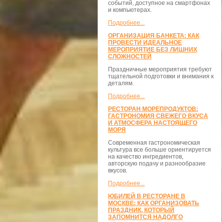
событий, доступное на смартфонах
и компьютерах.
Подробнее...
ОРГАНИЗАЦИЯ БАНКЕТА: КАК
ПРОВЕСТИ ИДЕАЛЬНОЕ
МЕРОПРИЯТИЕ БЕЗ ЛИШНИХ
СЛОЖНОСТЕЙ
Праздничные мероприятия требуют
тщательной подготовки и внимания к
деталям.
Подробнее...
РЕСТОРАН МОРЕПРОДУКТОВ:
ГАСТРОНОМИЯ СВЕЖЕГО ВКУСА
И АТМОСФЕРА НАСТОЯЩЕГО
МОРЯ
Современная гастрономическая
культура все больше ориентируется
на качество ингредиентов,
авторскую подачу и разнообразие
вкусов.
Подробнее...
ЮБИЛЕЙ В РЕСТОРАНЕ В
МОСКВЕ: КАК ОРГАНИЗОВАТЬ
ПРАЗДНИК, КОТОРЫЙ
ЗАПОМНИТСЯ НАДОЛГО