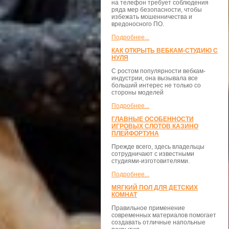
на телефон требует соблюдения
ряда мер безопасности, чтобы
избежать мошенничества и
вредоносного ПО.
Подробнее...
КАК ОТКРЫТЬ ВЕБКАМ-СТУДИЮ С
НУЛЯ
С ростом популярности вебкам-
индустрии, она вызывала все
больший интерес не только со
стороны моделей
Подробнее...
ГЛАВНЫЕ ОСОБЕННОСТИ
ИГРОВЫХ СЛОТОВ КАЗИНО
ПЛЕЙФОРТУНА
Прежде всего, здесь владельцы
сотрудничают с известными
студиями-изготовителями.
Подробнее...
МЯГКИЙ ПОЛ ДЛЯ ДЕТСКИХ
КОМНАТ
Правильное применение
современных материалов помогает
создавать отличные напольные