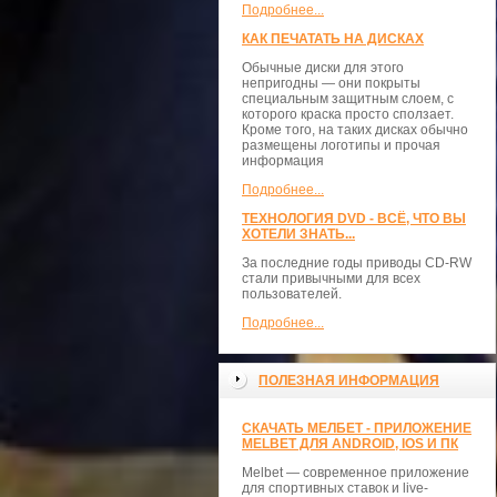
Подробнее...
КАК ПЕЧАТАТЬ НА ДИСКАХ
Обычные диски для этого
непригодны — они покрыты
специальным защитным слоем, с
которого краска просто сползает.
Кроме того, на таких дисках обычно
размещены логотипы и прочая
информация
Подробнее...
ТЕХНОЛОГИЯ DVD - ВСЁ, ЧТО ВЫ
ХОТЕЛИ ЗНАТЬ...
За последние годы приводы CD-RW
стали привычными для всех
пользователей.
Подробнее...
ПОЛЕЗНАЯ ИНФОРМАЦИЯ
СКАЧАТЬ МЕЛБЕТ - ПРИЛОЖЕНИЕ
MELBET ДЛЯ ANDROID, IOS И ПК
Melbet — современное приложение
для спортивных ставок и live-