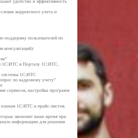
ышают удобство и эффективность
словие корректного учета и
ю поддержку пользователей по
я консультаций):
тие"
ы 1С:ИТС и Порталу 1С:ИТС,
й системы 1С:ИТС
вопрос по кадровому учету"
те
ние сервисов, настройка программ
ланам 1С:ИТС и прайс-листов.
оторые экономят ваше время при
ельную информацию для решения