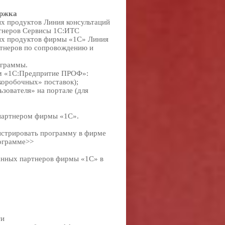
ржка
х продуктов
Линия консультаций
тнеров
Сервисы 1С:ИТС
х продуктов фирмы «1С»
Линия
ртнеров по сопровождению и
ограммы.
мм «1С:Предпритие ПРОФ»:
коробочных» поставок);
зователя» на портале (для
 партнером фирмы «1С».
гистрировать программу в фирме
рограмме>>
анных партнеров фирмы «1С» в
ти