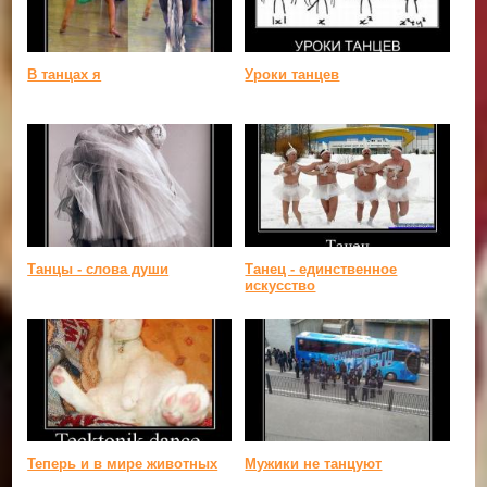
В танцах я
Уроки танцев
Танцы - слова души
Танец - единственное
искусство
Теперь и в мире животных
Мужики не танцуют