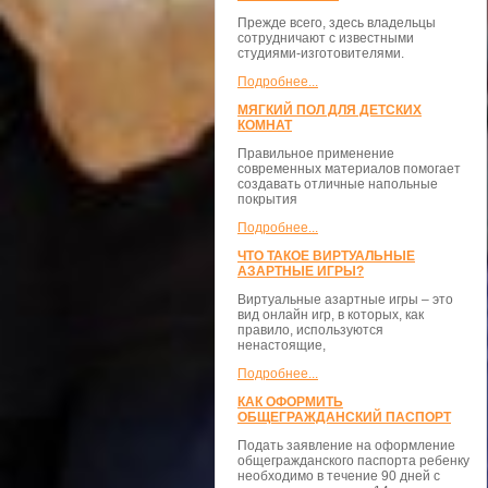
Прежде всего, здесь владельцы
сотрудничают с известными
студиями-изготовителями.
Подробнее...
МЯГКИЙ ПОЛ ДЛЯ ДЕТСКИХ
КОМНАТ
Правильное применение
современных материалов помогает
создавать отличные напольные
покрытия
Подробнее...
ЧТО ТАКОЕ ВИРТУАЛЬНЫЕ
АЗАРТНЫЕ ИГРЫ?
Виртуальные азартные игры – это
вид онлайн игр, в которых, как
правило, используются
ненастоящие,
Подробнее...
КАК ОФОРМИТЬ
ОБЩЕГРАЖДАНСКИЙ ПАСПОРТ
Подать заявление на оформление
общегражданского паспорта ребенку
необходимо в течение 90 дней с