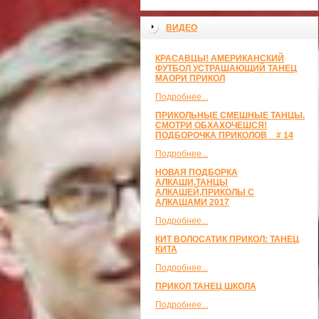
ВИДЕО
КРАСАВЦЫ! АМЕРИКАНСКИЙ
ФУТБОЛ УСТРАШАЮЩИЙ ТАНЕЦ
МАОРИ ПРИКОЛ
Подробнее...
ПРИКОЛЬНЫЕ СМЕШНЫЕ ТАНЦЫ.
СМОТРИ ОБХАХОЧЕШСЯ!
ПОДБОРОЧКА ПРИКОЛОВ _ # 14
Подробнее...
НОВАЯ ПОДБОРКА
АЛКАШИ,ТАНЦЫ
АЛКАШЕЙ,ПРИКОЛЫ С
АЛКАШАМИ 2017
Подробнее...
КИТ ВОЛОСАТИК ПРИКОЛ: ТАНЕЦ
КИТА
Подробнее...
ПРИКОЛ ТАНЕЦ ШКОЛА
Подробнее...