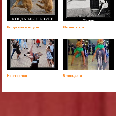
Когда мы в клубе
Жизнь - это
Не стерпел
В танцах я