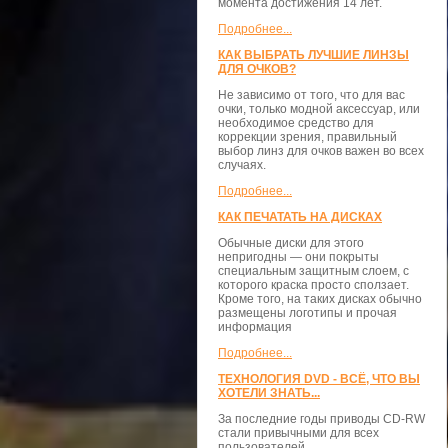
момента достижения 14 лет.
Подробнее...
КАК ВЫБРАТЬ ЛУЧШИЕ ЛИНЗЫ
ДЛЯ ОЧКОВ?
Не зависимо от того, что для вас
очки, только модной аксессуар, или
необходимое средство для
коррекции зрения, правильный
выбор линз для очков важен во всех
случаях.
Подробнее...
КАК ПЕЧАТАТЬ НА ДИСКАХ
Обычные диски для этого
непригодны — они покрыты
специальным защитным слоем, с
которого краска просто сползает.
Кроме того, на таких дисках обычно
размещены логотипы и прочая
информация
Подробнее...
ТЕХНОЛОГИЯ DVD - ВСЁ, ЧТО ВЫ
ХОТЕЛИ ЗНАТЬ...
За последние годы приводы CD-RW
стали привычными для всех
пользователей.