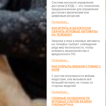
Система контроля управления
доступом (СКУД) — это технология,
предназначенная для управления
доступом к физическим или
цифровым ресурсам.
Подробнее...
КАК ИГРАТЬ И БЕЗОПАСНО
СКАЧАТЬ ИГРОВЫЕ АВТОМАТЫ
НА ТЕЛЕФОН?
Загрузка и игра в игровые автоматы
на телефон требует соблюдения
ряда мер безопасности, чтобы
избежать мошенничества и
вредоносного ПО.
Подробнее...
КАК ОТКРЫТЬ ВЕБКАМ-СТУДИЮ С
НУЛЯ
С ростом популярности вебкам-
индустрии, она вызывала все
больший интерес не только со
стороны моделей
Подробнее...
ГЛАВНЫЕ ОСОБЕННОСТИ
ИГРОВЫХ СЛОТОВ КАЗИНО
ПЛЕЙФОРТУНА