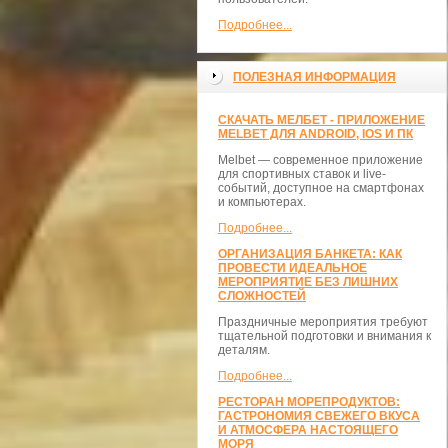
Подробнее...
ПОЛЕЗНАЯ ИНФОРМАЦИЯ
СКАЧАТЬ МЕЛБЕТ - ПРИЛОЖЕНИЕ
MELBET ДЛЯ ANDROID, IOS И ПК
Melbet — современное приложение
для спортивных ставок и live-
событий, доступное на смартфонах
и компьютерах.
Подробнее...
ОРГАНИЗАЦИЯ БАНКЕТА: КАК
ПРОВЕСТИ ИДЕАЛЬНОЕ
МЕРОПРИЯТИЕ БЕЗ ЛИШНИХ
СЛОЖНОСТЕЙ
Праздничные мероприятия требуют
тщательной подготовки и внимания к
деталям.
Подробнее...
РЕСТОРАН МОРЕПРОДУКТОВ:
ГАСТРОНОМИЯ СВЕЖЕГО ВКУСА
И АТМОСФЕРА НАСТОЯЩЕГО
МОРЯ