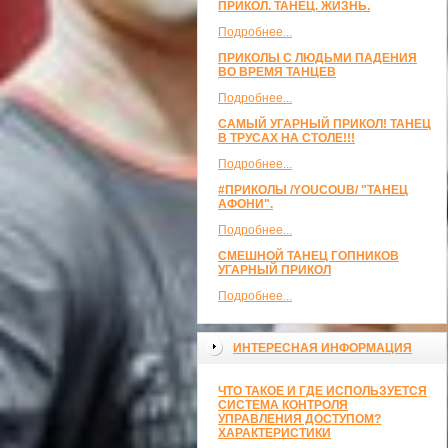
ПРИКОЛ. ТАНЕЦ. ЖИЗНЬ.
Подробнее...
ПРИКОЛЫ С ЛЮДЬМИ ПАДЕНИЯ
ВО ВРЕМЯ ТАНЦЕВ
Подробнее...
САМЫЙ УГАРНЫЙ ПРИКОЛ! ТАНЕЦ
В ТРУСАХ НА СТОЛЕ!!!
Подробнее...
#ПРИКОЛЫ /YOUCOUB/ "ТАНЕЦ
АФОНИ".
Подробнее...
СМЕШНОЙ ТАНЕЦ ГОПНИКОВ
УГАРНЫЙ ПРИКОЛ
Подробнее...
ИНТЕРЕСНАЯ ИНФОРМАЦИЯ
ЧТО ТАКОЕ И ГДЕ ИСПОЛЬЗУЕТСЯ
СИСТЕМА КОНТРОЛЯ
УПРАВЛЕНИЯ ДОСТУПОМ?
ХАРАКТЕРИСТИКИ