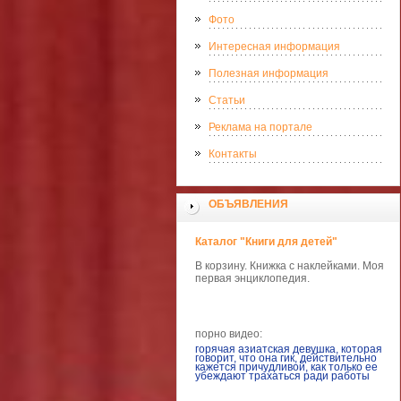
Фото
Интересная информация
Полезная информация
Статьи
Реклама на портале
Контакты
ОБЪЯВЛЕНИЯ
Каталог "Книги для детей"
В корзину. Книжка с наклейками. Моя
первая энциклопедия.
порно видео:
горячая азиатская девушка, которая
говорит, что она гик, действительно
кажется причудливой, как только ее
убеждают трахаться ради работы