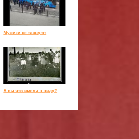
Мужики не танцуют
А вы что имели в виду?