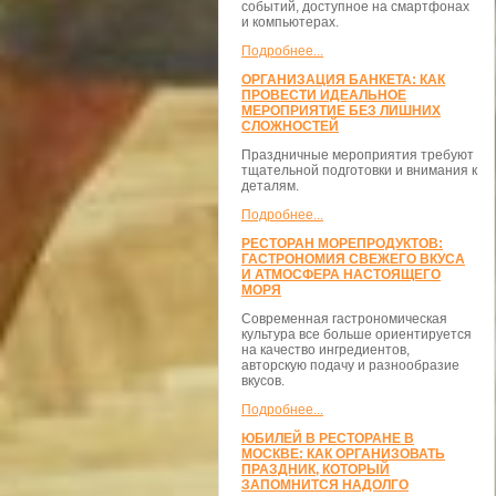
событий, доступное на смартфонах
и компьютерах.
Подробнее...
ОРГАНИЗАЦИЯ БАНКЕТА: КАК
ПРОВЕСТИ ИДЕАЛЬНОЕ
МЕРОПРИЯТИЕ БЕЗ ЛИШНИХ
СЛОЖНОСТЕЙ
Праздничные мероприятия требуют
тщательной подготовки и внимания к
деталям.
Подробнее...
РЕСТОРАН МОРЕПРОДУКТОВ:
ГАСТРОНОМИЯ СВЕЖЕГО ВКУСА
И АТМОСФЕРА НАСТОЯЩЕГО
МОРЯ
Современная гастрономическая
культура все больше ориентируется
на качество ингредиентов,
авторскую подачу и разнообразие
вкусов.
Подробнее...
ЮБИЛЕЙ В РЕСТОРАНЕ В
МОСКВЕ: КАК ОРГАНИЗОВАТЬ
ПРАЗДНИК, КОТОРЫЙ
ЗАПОМНИТСЯ НАДОЛГО