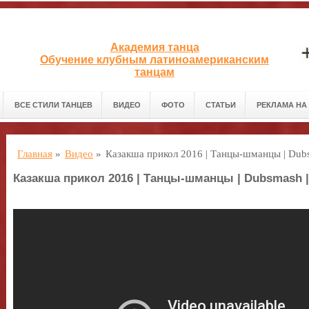
Академия танца
Обучение клубным латиноамериканским
танцам
ВСЕ СТИЛИ ТАНЦЕВ
ВИДЕО
ФОТО
СТАТЬИ
РЕКЛАМА НА
Главная
»
Видео
»
Казакша прикол 2016 | Танцы-шманцы | Dubs
Казакша прикол 2016 | Танцы-шманцы | Dubsmash |