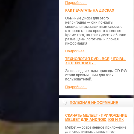
Подробнее...
КАК ПЕЧАТАТЬ НА ДИСКАХ
Обычные диски для этого
непригодны — они покрыты
специальным защитным слоем, с
которого краска просто сползает.
Кроме того, на таких дисках обычно
размещены логотипы и прочая
информация
Подробнее...
ТЕХНОЛОГИЯ DVD - ВСЁ, ЧТО ВЫ
ХОТЕЛИ ЗНАТЬ...
За последние годы приводы CD-RW
стали привычными для всех
пользователей.
Подробнее...
ПОЛЕЗНАЯ ИНФОРМАЦИЯ
СКАЧАТЬ МЕЛБЕТ - ПРИЛОЖЕНИЕ
MELBET ДЛЯ ANDROID, IOS И ПК
Melbet — современное приложение
для спортивных ставок и live-