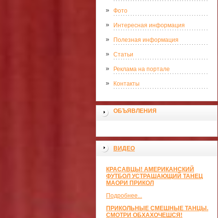
Фото
Интересная информация
Полезная информация
Статьи
Реклама на портале
Контакты
ОБЪЯВЛЕНИЯ
ВИДЕО
КРАСАВЦЫ! АМЕРИКАНСКИЙ
ФУТБОЛ УСТРАШАЮЩИЙ ТАНЕЦ
МАОРИ ПРИКОЛ
Подробнее...
ПРИКОЛЬНЫЕ СМЕШНЫЕ ТАНЦЫ.
СМОТРИ ОБХАХОЧЕШСЯ!