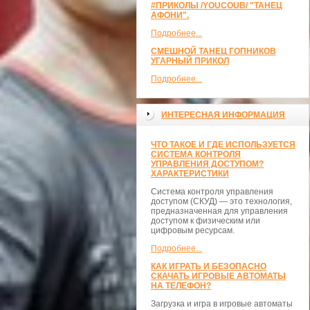
#ПРИКОЛЫ /YOUCOUB/ "ТАНЕЦ
АФОНИ".
Подробнее...
СМЕШНОЙ ТАНЕЦ ГОПНИКОВ
УГАРНЫЙ ПРИКОЛ
Подробнее...
ИНТЕРЕСНАЯ ИНФОРМАЦИЯ
ЧТО ТАКОЕ И ГДЕ ИСПОЛЬЗУЕТСЯ
СИСТЕМА КОНТРОЛЯ
УПРАВЛЕНИЯ ДОСТУПОМ?
ХАРАКТЕРИСТИКИ
Система контроля управления
доступом (СКУД) — это технология,
предназначенная для управления
доступом к физическим или
цифровым ресурсам.
Подробнее...
КАК ИГРАТЬ И БЕЗОПАСНО
СКАЧАТЬ ИГРОВЫЕ АВТОМАТЫ
НА ТЕЛЕФОН?
Загрузка и игра в игровые автоматы