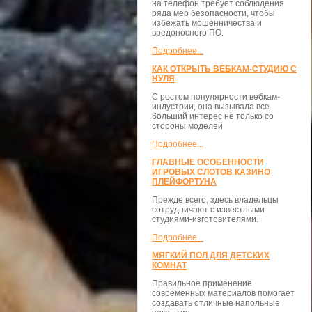
на телефон требует соблюдения
ряда мер безопасности, чтобы
избежать мошенничества и
вредоносного ПО.
Подробнее...
КАК ОТКРЫТЬ ВЕБКАМ-СТУДИЮ С
НУЛЯ
С ростом популярности вебкам-
индустрии, она вызывала все
больший интерес не только со
стороны моделей
Подробнее...
ГЛАВНЫЕ ОСОБЕННОСТИ
ИГРОВЫХ СЛОТОВ КАЗИНО
ПЛЕЙФОРТУНА
Прежде всего, здесь владельцы
сотрудничают с известными
студиями-изготовителями.
Подробнее...
МЯГКИЙ ПОЛ ДЛЯ ДЕТСКИХ
КОМНАТ
Правильное применение
современных материалов помогает
создавать отличные напольные