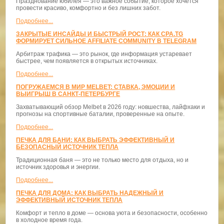
Празднование юбилея — это важное событие, которое хочется
провести красиво, комфортно и без лишних забот.
Подробнее...
ЗАКРЫТЫЕ ИНСАЙДЫ И БЫСТРЫЙ РОСТ: КАК CPA.TG
ФОРМИРУЕТ СИЛЬНОЕ AFFILIATE COMMUNITY В TELEGRAM
Арбитраж трафика — это рынок, где информация устаревает
быстрее, чем появляется в открытых источниках.
Подробнее...
ПОГРУЖАЕМСЯ В МИР MELBET: СТАВКА, ЭМОЦИИ И
ВЫИГРЫШ В САНКТ-ПЕТЕРБУРГЕ
Захватывающий обзор Melbet в 2026 году: новшества, лайфхаки и
прогнозы на спортивные баталии, проверенные на опыте.
Подробнее...
ПЕЧКА ДЛЯ БАНИ: КАК ВЫБРАТЬ ЭФФЕКТИВНЫЙ И
БЕЗОПАСНЫЙ ИСТОЧНИК ТЕПЛА
Традиционная баня — это не только место для отдыха, но и
источник здоровья и энергии.
Подробнее...
ПЕЧКА ДЛЯ ДОМА: КАК ВЫБРАТЬ НАДЕЖНЫЙ И
ЭФФЕКТИВНЫЙ ИСТОЧНИК ТЕПЛА
Комфорт и тепло в доме — основа уюта и безопасности, особенно
в холодное время года.