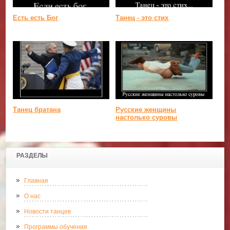
Есть есть Бог
Танец - это стих
Танец братана
Русские женщины
настолько суровы
РАЗДЕЛЫ
Главная
О нас
Новости танцев
Программы обучения