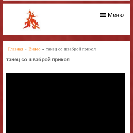
Меню
Главная
»
Видео
»
танец со шваброй прикол
танец со шваброй прикол